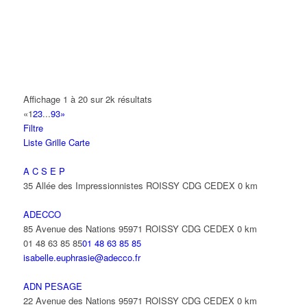
A2B TRANSPORTS
165 Allée des Erables 93420 VILLEPINTE
AB AUTO
15 Avenue de Jussieu 93420 VILLEPINTE
ABBAOUI TOUFIK
Affichage 1 à 20 sur 2k résultats
10 Allée Georges Gershwin 93420 VILLEPINTE
«
1
2
3
...
93
»
Filtre
ABBES SARAH
Liste
Grille
Carte
14 Avenue de la Gare 93420 VILLEPINTE
A C S E P
35 Allée des Impressionnistes ROISSY CDG CEDEX
0 km
ADECCO
85 Avenue des Nations 95971 ROISSY CDG CEDEX
0 km
01 48 63 85 85
01 48 63 85 85
isabelle.euphrasie@adecco.fr
ADN PESAGE
22 Avenue des Nations 95971 ROISSY CDG CEDEX
0 km