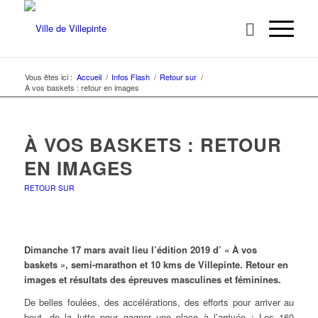
Vous êtes ici :
Accueil
/
Infos Flash
/
Retour sur
/
À vos baskets : retour en images
À VOS BASKETS : RETOUR
EN IMAGES
RETOUR SUR
Dimanche 17 mars avait lieu l’édition 2019 d’ « À vos
baskets », semi-marathon et 10 kms de Villepinte. Retour en
images et résultats des épreuves masculines et féminines.
De belles foulées, des accélérations, des efforts pour arriver au
bout, de la lutte pour gagner une place à l’arrivée : Les 160