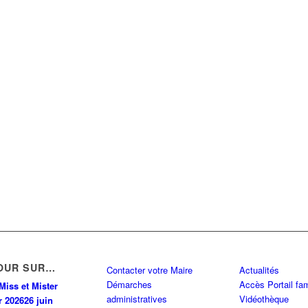
OUR SUR…
Contacter votre Maire
Actualités
Démarches
Accès Portail fam
Miss et Mister
administratives
Vidéothèque
r 2026
26 juin