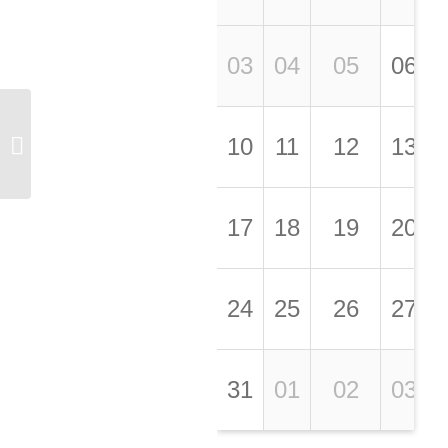
03
04
05
06
Soirées Éco-tombola
10
11
12
13
les 20 et 27 septembre
17
18
19
20
24
25
26
27
31
01
02
03