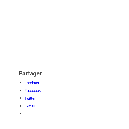
Partager :
Imprimer
Facebook
Twitter
ndredi
Samedi
Dimanche
E-mail
31
01
02