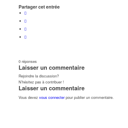
Partager cet entrée
07
08
09
14
15
16
0
réponses
21
22
23
Laisser un commentaire
Rejoindre la discussion?
N’hésitez pas à contribuer !
Laisser un commentaire
28
29
30
Vous devez
vous connecter
pour publier un commentaire.
04
05
06