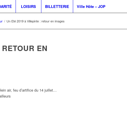
DARITÉ
LOISIRS
BILLETTERIE
Ville Hôte – JOP
ur
/
Un Eté 2019 à Villepinte : retour en images
: RETOUR EN
in air, feu d’artifice du 14 juillet…
illeurs