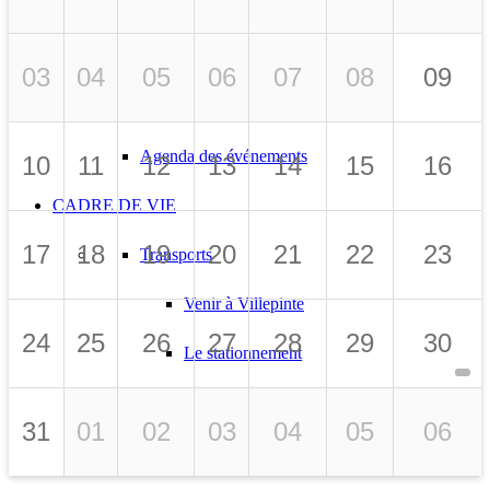
Grands Projets
La Mairie recrute
03
04
05
06
07
08
09
Marchés publics
Agenda des événements
10
11
12
13
14
15
16
CADRE DE VIE
17
18
19
20
21
22
23
Transports
Venir à Villepinte
24
25
26
27
28
29
30
Le stationnement
Les transports adaptés
31
01
02
03
04
05
06
Des véhicules électriques utilisés par la