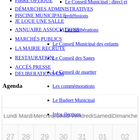
FIBRE OPTIQUE
Le Conseil Municipal : direct et
DÉMARCHES ADMINISTRATIVES
PISCINE MUNICIPALE
rediffusions
JE LOUE UNE SALLE
ANNUAIRE ASSOCIATIONS
Les délibérations
MARCHÉS PUBLICS
Le Conseil Municipal des enfants
LA MAIRIE RECRUTE
RESTAURATION
Le Conseil des Sages
ACCÈS PRESSE
Le Conseil de quartier
DELIBERATIONS CM
Agenda
Les commémorations
Le Budget Municipal
Infos élections
Lundi
Mardi
Mercredi
Jeudi
Vendredi
Samedi
Dimanche
Rapports RH
27
28
29
30
31
01
02