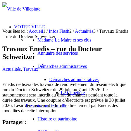
VOTRE VILLE
Vous êtes ici :
Accueil
1
/
Infos Flash
2
/
Actualités
3
/
Travaux Enedis
– rue du Docteur Schweitzer
Madame La Maire et ses élus
Travaux Enedis – rue du Docteur
Annuaire des services
Schweitzer
Démarches administratives
Actualités
,
Travaux
Démarches administratives
Enedis réalisera des travaux de renouvellement du réseau électrique
rue du Docteur Schweitzer du 29 juin au 7 août 2026. Le
Le Cimetière
stationnement sera interdit au droit du chantier pendant toute la
durée des travaux. Une coupure d’électricité est prévue le 30 juillet
2026. Les riverains seront informés directement par Enedis des
Présentation de la ville
modalités de cette interruption.
Histoire et patrimoine
Partager :