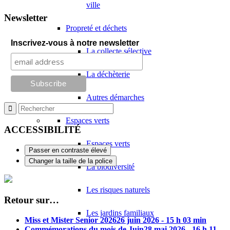
ville
Newsletter
Propreté et déchets
Inscrivez-vous à notre newsletter
La collecte sélective
La déchèterie
Autres démarches
Espaces verts
ACCESSIBILITÉ
Espaces verts
Passer en contraste élevé
Changer la taille de la police
La biodiversité
Les risques naturels
Retour sur…
Les jardins familiaux
Miss et Mister Senior 2026
26 juin 2026 - 15 h 03 min
Commémorations du mois de Juin
28 mai 2026 - 16 h 11