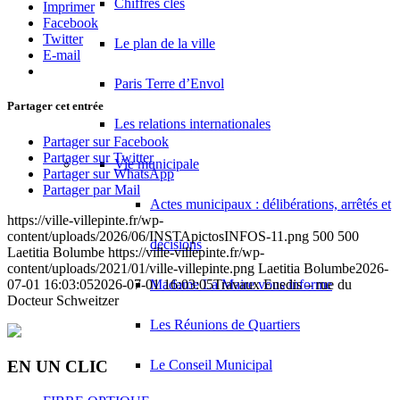
Chiffres clés
Imprimer
Facebook
Twitter
Le plan de la ville
E-mail
Paris Terre d’Envol
Partager cet entrée
Les relations internationales
Partager sur Facebook
Partager sur Twitter
Vie municipale
Partager sur WhatsApp
Partager par Mail
Actes municipaux : délibérations, arrêtés et
https://ville-villepinte.fr/wp-
content/uploads/2026/06/INSTApictosINFOS-11.png
500
500
décisions
Laetitia Bolumbe
https://ville-villepinte.fr/wp-
content/uploads/2021/01/ville-villepinte.png
Laetitia Bolumbe
2026-
07-01 16:03:05
2026-07-01 16:03:05
Travaux Enedis – rue du
Madame La Maire vous informe
Docteur Schweitzer
Les Réunions de Quartiers
Le Conseil Municipal
EN UN CLIC