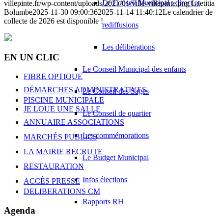
Le Conseil Municipal : direct et
villepinte.fr/wp-content/uploads/2021/01/ville-villepinte.png
Laetitia
Bolumbe
2025-11-30 09:00:36
2025-11-14 11:40:12
Le calendrier de
collecte de 2026 est disponible !
rediffusions
Les délibérations
EN UN CLIC
Le Conseil Municipal des enfants
FIBRE OPTIQUE
DÉMARCHES ADMINISTRATIVES
Le Conseil des Sages
PISCINE MUNICIPALE
JE LOUE UNE SALLE
Le Conseil de quartier
ANNUAIRE ASSOCIATIONS
Les commémorations
MARCHÉS PUBLICS
LA MAIRIE RECRUTE
Le Budget Municipal
RESTAURATION
Infos élections
ACCÈS PRESSE
DELIBERATIONS CM
Rapports RH
Agenda