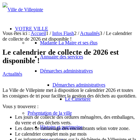
VOTRE VILLE
Vous êtes ici :
Accueil
1
/
Infos Flash
2
/
Actualités
3
/
Le calendrier
de collecte de 2026 est disponible !
Madame La Maire et ses élus
Le calendrier de collecte de 2026 est
Annuaire des services
disponible !
Démarches administratives
Actualités
Démarches administratives
La Ville de Villepinte met à disposition le calendrier 2026 et toutes
les consignes de tri pour faciliter la gestion des déchets au quotidien.
Le Cimetière
Vous y trouverez :
Présentation de la ville
Les jours de collecte des ordures ménagères, des emballages,
du verre et des déchets verts.
Histoire et patrimoine
Les dates de ramassage des encombrants selon votre zone.
Le calendrier complet mois par mois
Les informations pratiques sur la déchèterie de Villepinte et la