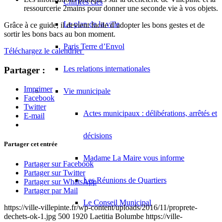
Chiffres clés
ressourcerie 2mains pour donner une seconde vie à vos objets.
Le plan de la ville
Grâce à ce guide, il devient facile d’adopter les bons gestes et de
sortir les bons bacs au bon moment.
Paris Terre d’Envol
Téléchargez le calendrier
Les relations internationales
Partager :
Imprimer
Vie municipale
Facebook
Twitter
Actes municipaux : délibérations, arrêtés et
E-mail
décisions
Partager cet entrée
Madame La Maire vous informe
Partager sur Facebook
Partager sur Twitter
Les Réunions de Quartiers
Partager sur WhatsApp
Partager par Mail
Le Conseil Municipal
https://ville-villepinte.fr/wp-content/uploads/2016/11/proprete-
dechets-ok-1.jpg
500
1920
Laetitia Bolumbe
https://ville-