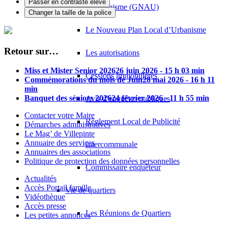
Passer en contraste élevé
d’Urbanisme (GNAU)
Changer la taille de la police
Le Nouveau Plan Local d’Urbanisme
Retour sur…
Les autorisations
Miss et Mister Senior 2026
26 juin 2026 - 15 h 03 min
Cessions immobilières
Commémorations du mois de Juin
28 mai 2026 - 16 h 11
min
Banquet des séniors 2026
24 février 2026 - 11 h 55 min
Avis d’enquêtes publiques
Contacter votre Maire
Règlement Local de Publicité
Démarches administratives
Le Mag’ de Villepinte
Annuaire des services
Intercommunale
Annuaires des associations
Politique de protection des données personnelles
Commissaire enquêteur
Actualités
Accès Portail famille
Vie de quartiers
Vidéothèque
Accès presse
Les Réunions de Quartiers
Les petites annonces