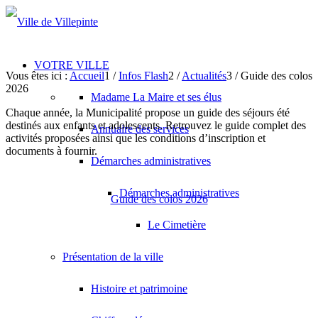
VOTRE VILLE
Vous êtes ici :
Accueil
1
/
Infos Flash
2
/
Actualités
3
/
Guide des colos
2026
Madame La Maire et ses élus
Chaque année, la Municipalité propose un guide des séjours été
destinés aux enfants et adolescents. Retrouvez le guide complet des
Annuaire des services
activités proposées ainsi que les conditions d’inscription et
documents à fournir.
Démarches administratives
Démarches administratives
Guide des colos 2026
Le Cimetière
Présentation de la ville
Histoire et patrimoine