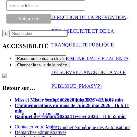
Tranquillité urbaine
DIRECTION DE LA PREVENTION,
DE LA SECURITE ET DE LA
TRANQUILLITE PUBLIQUE
ACCESSIBILITÉ
POLICE MUNICIPALE ET AGENTS
Passer en contraste élevé
Changer la taille de la police
DE SURVEILLANCE DE LA VOIE
PUBLIQUE (PM/ASVP)
Retour sur…
Opération Tranquillité Vacances
Miss et Mister Senior 2026
26 juin 2026 - 15 h 03 min
Commémorations du mois de Juin
28 mai 2026 - 16 h 11
min
Urbanisme
Banquet des séniors 2026
24 février 2026 - 11 h 55 min
Contacter votre Maire
Le Guichet Numérique des Autorisations
Démarches administratives