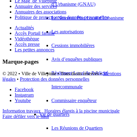
Le Mag’ de Villepinte
d’Urbanisme (GNAU)
Annuaire des services
Annuaires des associations
Politique de protection des données personnelles
Le Nouveau Plan Local d’Urbanisme
Actualités
Les autorisations
Accès Portail famille
Vidéothèque
Accès presse
Cessions immobilières
Les petites annonces
Avis d’enquêtes publiques
Marque-pages
Règlement Local de Publicité
© 2022 • Ville de Villepinte • Tous droits réservés •
Mentions
légales
•
Protection des données personnelles
Intercommunale
Facebook
Instagram
Youtube
Commissaire enquêteur
Information travaux
Horaires élargis à la piscine municipale
Vie de quartiers
Faire défiler vers le haut
Les Réunions de Quartiers