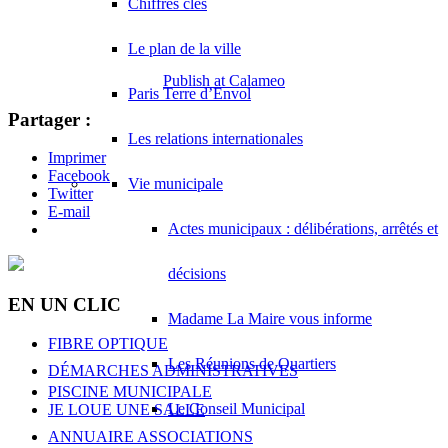
Chiffres clés
Le plan de la ville
Publish at Calameo
Paris Terre d’Envol
Partager :
Les relations internationales
Imprimer
Facebook
Vie municipale
Twitter
E-mail
Actes municipaux : délibérations, arrêtés et
décisions
EN UN CLIC
Madame La Maire vous informe
FIBRE OPTIQUE
Les Réunions de Quartiers
DÉMARCHES ADMINISTRATIVES
PISCINE MUNICIPALE
Le Conseil Municipal
JE LOUE UNE SALLE
ANNUAIRE ASSOCIATIONS