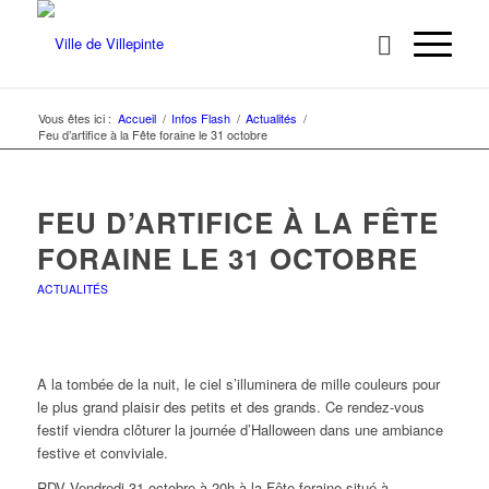
Vous êtes ici :
Accueil
/
Infos Flash
/
Actualités
/
Feu d’artifice à la Fête foraine le 31 octobre
FEU D’ARTIFICE À LA FÊTE
FORAINE LE 31 OCTOBRE
ACTUALITÉS
A la tombée de la nuit, le ciel s’illuminera de mille couleurs pour
le plus grand plaisir des petits et des grands. Ce rendez-vous
festif viendra clôturer la journée d’Halloween dans une ambiance
festive et conviviale.
RDV Vendredi 31 octobre à 20h à la Fête foraine situé à