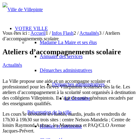
VOTRE VILLE
Vous êtes ici :
Accueil
1
/
Infos Flash
2
/
Actualités
3
/
Ateliers
d’accompagnements scolaire
Madame La Maire et ses élus
Ateliers d’accompagnements scolaire
Annuaire des services
Actualités
Démarches administratives
La Ville propose une aide et un accompagne scolaire et
Démarches administratives
professionnel pour les élèves Villepintois scolarisés dès la 6e. Les
ateliers d’accompagnement à la scolarité sont organisés à destination
des collégiens Villepintois. Il s’agit de cours généraux encadrés par
Le Cimetière
des enseignants qualifiés.
Présentation de la ville
Les cours se déroulent les lundis, mardis, jeudis et vendredis de
17h30 à 19h30 sur trois sites : centre Nelson-Mandela ; Centre de
loisirs Raymond-Aubrac, les Mousseaux et PAQ/CLO Avenue
Histoire et patrimoine
Jacques-Prévert.