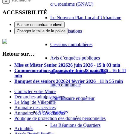
d’Urbanisme (GNAU)
ACCESSIBILITÉ
Le Nouveau Plan Local d’Urbanisme
Passer en contraste élevé
Les autorisations
Changer la taille de la police
Cessions immobilières
Retour sur…
Avis d’enquêtes publiques
Miss et Mister Senior 2026
26 juin 2026 - 15 h 03 min
Commémorations du mois de Juin
28 mai 2026 - 16 h 11
Règlement Local de Publicité
min
Banquet des séniors 2026
24 février 2026 - 11 h 55 min
Intercommunale
Contacter votre Maire
Démarches administratives
Commissaire enquêteur
Le Mag’ de Villepinte
Annuaire des services
Vie de quartiers
Annuaires des associations
Politique de protection des données personnelles
Les Réunions de Quartiers
Actualités
Accès Portail famille