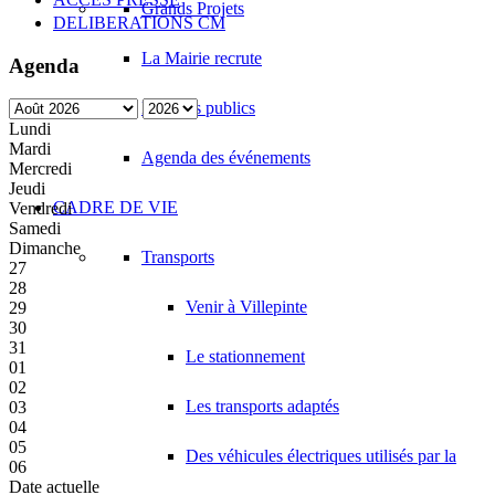
Grands Projets
DELIBERATIONS CM
La Mairie recrute
Agenda
Marchés publics
Lundi
Mardi
Agenda des événements
Mercredi
Jeudi
CADRE DE VIE
Vendredi
Samedi
Dimanche
Transports
27
28
Venir à Villepinte
29
30
31
Le stationnement
01
02
Les transports adaptés
03
04
05
Des véhicules électriques utilisés par la
06
Date actuelle