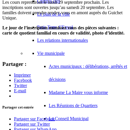
Chiffres clés
Les cours reprendront le lundi 29 septembre prochain. Les
inscriptions sont ouvertes jusqu’au samedi 20 septembre. Les
familles doivent prendre rendez-vous en amont auprès du Guichet
Le plan de la ville
Unique.
Paris Terre d’Envol
Le jour de l’inscription munissez vous des pièces suivantes :
carte de quotient familial en cours de validité, photo d’identité.
Les relations internationales
Vie municipale
Partager :
Actes municipaux : délibérations, arrêtés et
Imprimer
décisions
Facebook
Twitter
E-mail
Madame La Maire vous informe
Les Réunions de Quartiers
Partager cet entrée
Le Conseil Municipal
Partager sur Facebook
Partager sur Twitter
Partager sur WhatsApp