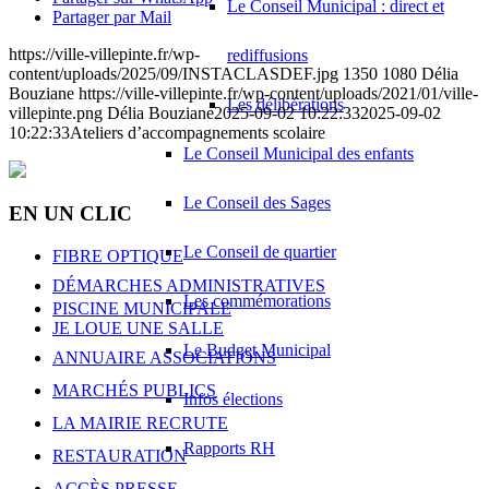
Le Conseil Municipal : direct et
Partager par Mail
https://ville-villepinte.fr/wp-
rediffusions
content/uploads/2025/09/INSTACLASDEF.jpg
1350
1080
Délia
Bouziane
https://ville-villepinte.fr/wp-content/uploads/2021/01/ville-
Les délibérations
villepinte.png
Délia Bouziane
2025-09-02 10:22:33
2025-09-02
10:22:33
Ateliers d’accompagnements scolaire
Le Conseil Municipal des enfants
Le Conseil des Sages
EN UN CLIC
Le Conseil de quartier
FIBRE OPTIQUE
DÉMARCHES ADMINISTRATIVES
Les commémorations
PISCINE MUNICIPALE
JE LOUE UNE SALLE
Le Budget Municipal
ANNUAIRE ASSOCIATIONS
MARCHÉS PUBLICS
Infos élections
LA MAIRIE RECRUTE
Rapports RH
RESTAURATION
ACCÈS PRESSE