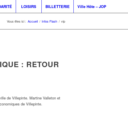
DARITÉ
LOISIRS
BILLETTERIE
Ville Hôte – JOP
Vous êtes ici :
Accueil
/
Infos Flash
/
vip
QUE : RETOUR
le de Villepinte. Martine Valleton et
conomiques de Villepinte.