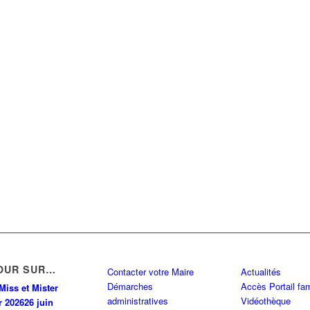
OUR SUR…
Contacter votre Maire
Actualités
Démarches
Accès Portail fam
Miss et Mister
administratives
Vidéothèque
r 2026
26 juin