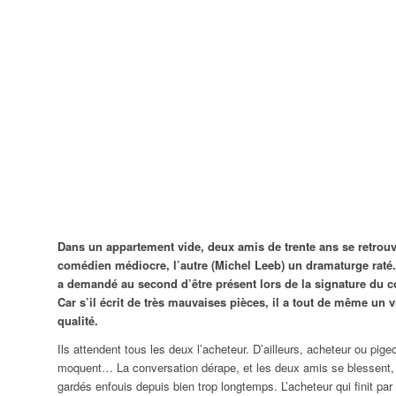
Dans un appartement vide, deux amis de trente ans se retrouven
comédien médiocre, l’autre (Michel Leeb) un dramaturge raté
a demandé au second d’être présent lors de la signature du c
Car s’il écrit de très mauvaises pièces, il a tout de même un 
qualité.
ndredi
Samedi
Dimanche
Ils attendent tous les deux l’acheteur. D’ailleurs, acheteur ou pigeo
moquent… La conversation dérape, et les deux amis se blessent, e
31
01
02
gardés enfouis depuis bien trop longtemps. L’acheteur qui finit par