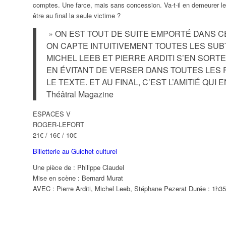
comptes. Une farce, mais sans concession. Va-t-il en demeurer le s
être au final la seule victime ?
07
08
09
» ON EST TOUT DE SUITE EMPORTÉ DANS 
ON CAPTE INTUITIVEMENT TOUTES LES SUBT
MICHEL LEEB ET PIERRE ARDITI S’EN SOR
EN ÉVITANT DE VERSER DANS TOUTES LES 
14
15
16
LE TEXTE. ET AU FINAL, C’EST L’AMITIÉ QUI
Théâtral Magazine
21
22
23
ESPACES V
ROGER-LEFORT
21€ / 16€ / 10€
Billetterie au Guichet culturel
28
29
30
Une pièce de : Philippe Claudel
Mise en scène : Bernard Murat
AVEC : Pierre Arditi, Michel Leeb, Stéphane Pezerat Durée : 1h35
04
05
06