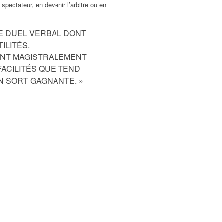
pectateur, en devenir l’arbitre ou en
CE DUEL VERBAL DONT
ILITÉS.
TENT MAGISTRALEMENT
FACILITÉS QUE TEND
 EN SORT GAGNANTE. »