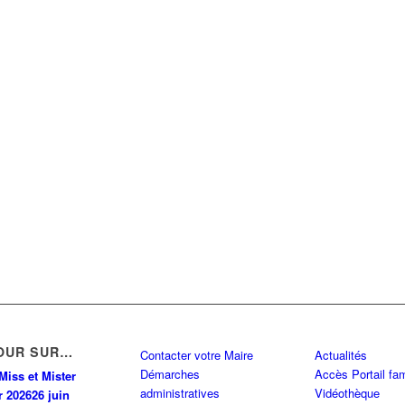
OUR SUR…
Contacter votre Maire
Actualités
Démarches
Accès Portail fam
Miss et Mister
administratives
Vidéothèque
r 2026
26 juin