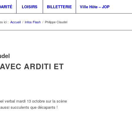
DARITÉ
LOISIRS
BILLETTERIE
Ville Hôte – JOP
s ici :
Accueil
/
Infos Flash
/
Philippe Claudel
udel
AVEC ARDITI ET
uel verbal mardi 13 octobre sur la scène
 aussi succulents que décapants !