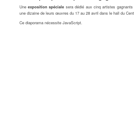
Une
exposition spéciale
sera dédié aux cinq artistes gagnants 
une dizaine de leurs œuvres du 17 au 28 avril dans le hall du Cen
07
08
09
Ce diaporama nécessite JavaScript.
14
15
16
21
22
23
28
29
30
04
05
06