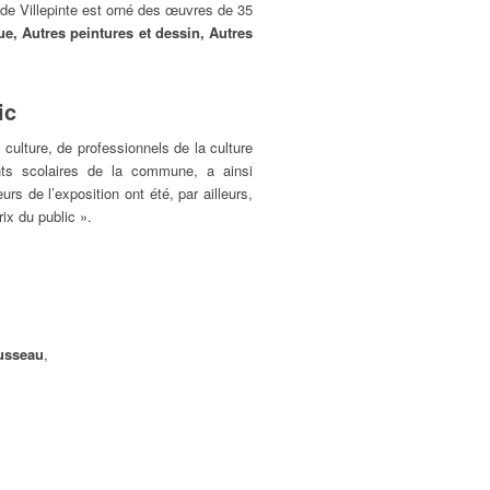
 de Villepinte est orné des œuvres de 35
ue, Autres peintures et dessin, Autres
ic
culture, de professionnels de la culture
ents scolaires de la commune, a ainsi
s de l’exposition ont été, par ailleurs,
rix du public ».
usseau
,