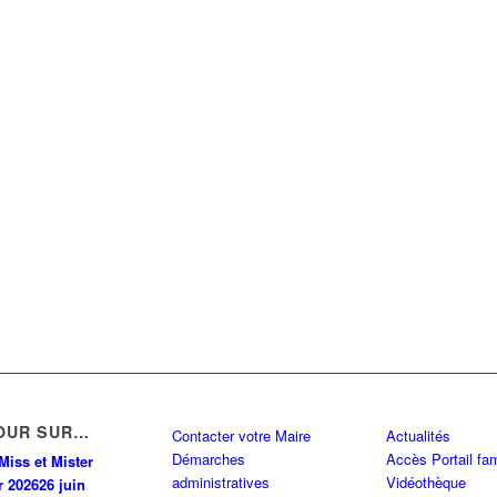
OUR SUR…
Contacter votre Maire
Actualités
Démarches
Accès Portail fam
Miss et Mister
administratives
Vidéothèque
r 2026
26 juin