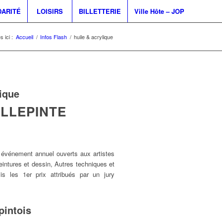
DARITÉ
LOISIRS
BILLETTERIE
Ville Hôte – JOP
 ici :
Accueil
/
Infos Flash
/
huile & acrylique
lique
ILLEPINTE
e, événement annuel ouverts aux artistes
eintures et dessin, Autres techniques et
mis les 1er prix attribués par un jury
pintois