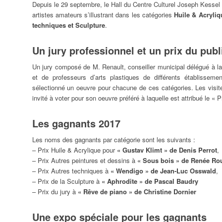
Depuis le 29 septembre, le Hall du Centre Culturel Joseph Kessel
artistes amateurs s’illustrant dans les catégories
Huile & Acryliq
techniques et Sculpture
.
Un jury professionnel et un prix du publ
Un jury composé de M. Renault, conseiller municipal délégué à la 
et de professeurs d’arts plastiques de différents établissem
sélectionné un oeuvre pour chacune de ces catégories. Les visiteur
invité à voter pour son oeuvre préféré à laquelle est attribué le « P
Les gagnants 2017
Les noms des gagnants par catégorie sont les suivants :
– Prix Huile & Acrylique pour
« Gustav Klimt » de Denis Perrot
,
– Prix Autres peintures et dessins à
« Sous bois » de Renée Ro
– Prix Autres techniques à
« Wendigo » de Jean-Luc Osswald
,
ndredi
Samedi
Dimanche
– Prix de la Sculpture à
« Aphrodite » de Pascal Baudry
– Prix du jury à
« Rêve de piano » de Christine Dornier
31
01
02
Une expo spéciale pour les gagnants