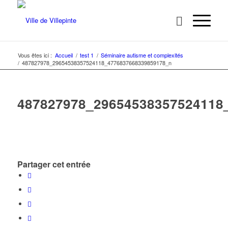
Vous êtes ici :
Accueil
/
test 1
/
Séminaire autisme et complexités
/
487827978_29654538357524118_4776837668339859178_n
487827978_29654538357524118
Partager cet entrée