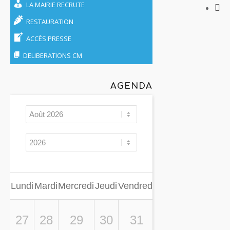
LA MAIRIE RECRUTE
RESTAURATION
ACCÈS PRESSE
DELIBERATIONS CM
AGENDA
Lundi
Mardi
Mercredi
Jeudi
Vendredi
Samedi
Dimanche
27
28
29
30
31
01
02