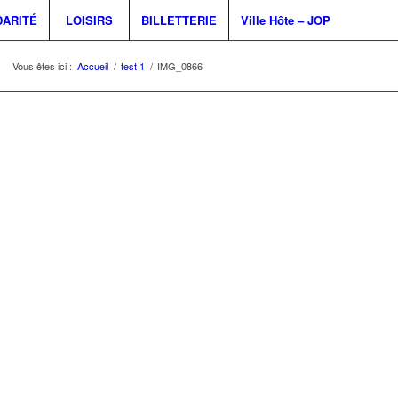
DARITÉ
LOISIRS
BILLETTERIE
Ville Hôte – JOP
Vous êtes ici :
Accueil
/
test 1
/
IMG_0866