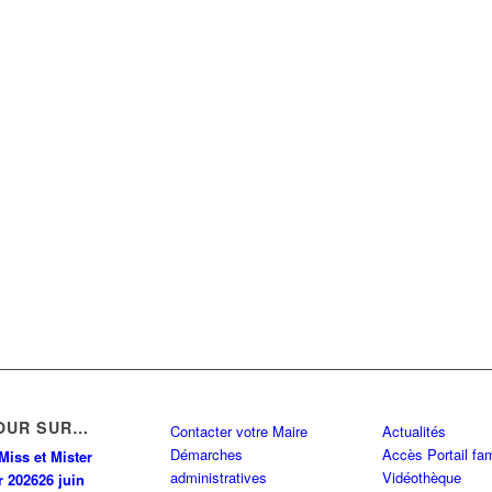
OUR SUR…
Contacter votre Maire
Actualités
Démarches
Accès Portail fam
Miss et Mister
administratives
Vidéothèque
r 2026
26 juin