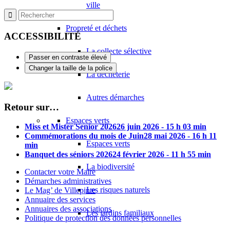
ville
Propreté et déchets
ACCESSIBILITÉ
La collecte sélective
Passer en contraste élevé
Changer la taille de la police
La déchèterie
Autres démarches
Retour sur…
Espaces verts
Miss et Mister Senior 2026
26 juin 2026 - 15 h 03 min
Commémorations du mois de Juin
28 mai 2026 - 16 h 11
Espaces verts
min
Banquet des séniors 2026
24 février 2026 - 11 h 55 min
La biodiversité
Contacter votre Maire
Démarches administratives
Les risques naturels
Le Mag’ de Villepinte
Annuaire des services
Annuaires des associations
Les jardins familiaux
Politique de protection des données personnelles