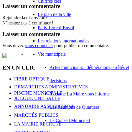
Chiffres clés
Laisser un commentaire
Le plan de la ville
Rejoindre la discussion?
N’hésitez pas à contribuer !
Paris Terre d’Envol
Laisser un commentaire
Les relations internationales
Vous devez
vous connecter
pour publier un commentaire.
Vie municipale
EN UN CLIC
Actes municipaux : délibérations, arrêtés et
FIBRE OPTIQUE
décisions
DÉMARCHES ADMINISTRATIVES
PISCINE MUNICIPALE
Madame La Maire vous informe
JE LOUE UNE SALLE
ANNUAIRE ASSOCIATIONS
Les Réunions de Quartiers
MARCHÉS PUBLICS
Le Conseil Municipal
LA MAIRIE RECRUTE