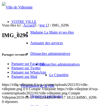
VOTRE VILLE
Vous êtes ici :
Accueil
1
/
test 1
2
/
IMG_0296
Madame La Maire et ses élus
IMG_0296
Annuaire des services
Démarches administratives
Partager cet entrée
Partager sur Facebook
Démarches administratives
Partager sur Twitter
Partager sur WhatsApp
Le Cimetière
Partager par Mail
https://ville-villepinte.fr/wp-content/uploads/2021/01/ville-
Présentation de la ville
villepinte.png
0
0
Compte Villepinte
https://ville-villepinte.fr/wp-
content/uploads/2021/01/ville-villepinte.png
Compte
Histoire et patrimoine
Villepinte
2019-06-17 18:22:44
2019-06-17 18:22:44
IMG_0296
0
réponses