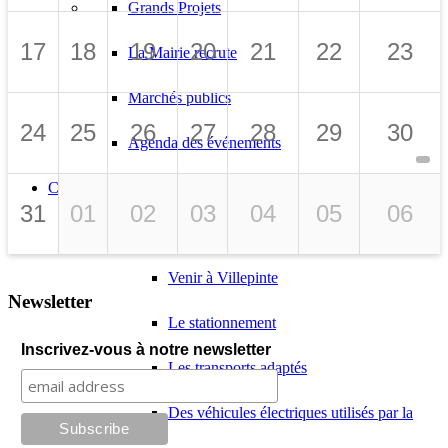
Grands Projets
17
18
19
20
21
22
23
La Mairie recrute
Marchés publics
24
25
26
27
28
29
30
Agenda des événements
CADRE DE VIE
31
01
02
03
04
05
06
Transports
Venir à Villepinte
Newsletter
Le stationnement
Inscrivez-vous à notre newsletter
Les transports adaptés
Des véhicules électriques utilisés par la