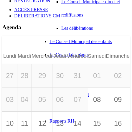
RESTAURATION
Le Conseil Municipal : direct et
ACCÈS PRESSE
rediffusions
DELIBERATIONS CM
Agenda
Les délibérations
Le Conseil Municipal des enfants
Le Conseil des Sages
Lundi
Mardi
Mercredi
Jeudi
Vendredi
Samedi
Dimanche
Le Conseil de quartier
27
28
29
30
31
01
02
Les commémorations
Le Budget Municipal
03
04
05
06
07
08
09
Infos élections
Rapports RH
10
11
12
13
14
15
16