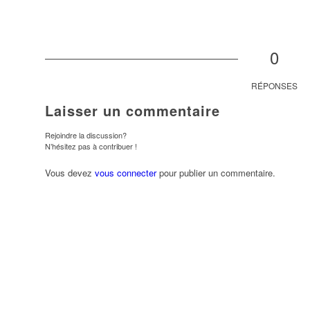
0
RÉPONSES
Laisser un commentaire
Rejoindre la discussion?
N’hésitez pas à contribuer !
Vous devez
vous connecter
pour publier un commentaire.
ndredi
Samedi
Dimanche
31
01
02