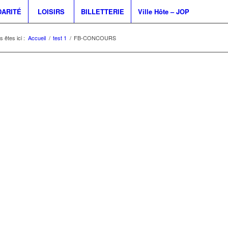
DARITÉ
LOISIRS
BILLETTERIE
Ville Hôte – JOP
 êtes ici :
Accueil
/
test 1
/
FB-CONCOURS