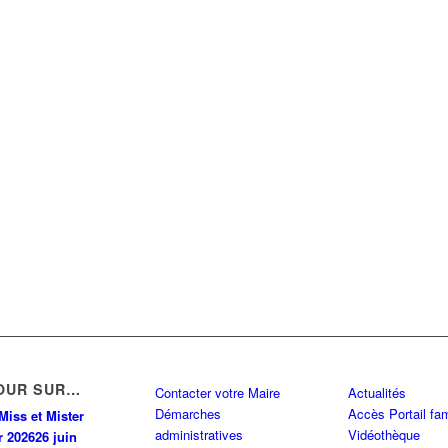
OUR SUR…
Contacter votre Maire
Actualités
Démarches
Accès Portail fam
Miss et Mister
administratives
Vidéothèque
r 2026
26 juin