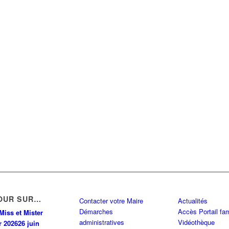
OUR SUR…
Contacter votre Maire
Actualités
Démarches
Accès Portail fam
Miss et Mister
administratives
Vidéothèque
r 2026
26 juin