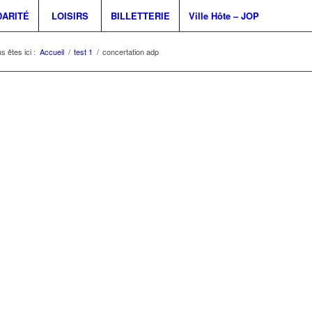
DARITÉ
LOISIRS
BILLETTERIE
Ville Hôte – JOP
s êtes ici :
Accueil
/
test 1
/
concertation adp