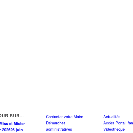
OUR SUR…
Contacter votre Maire
Actualités
Démarches
Accès Portail fam
Miss et Mister
administratives
Vidéothèque
r 2026
26 juin