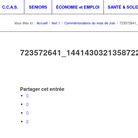
C.C.A.S.
SENIORS
ÉCONOMIE et EMPLOI
SANTÉ & SOLI
Vous êtes ici :
Accueil
/
test 1
/
Commémorations du mois de Juin
/
723572641_
723572641_144143032135872
Partager cet entrée