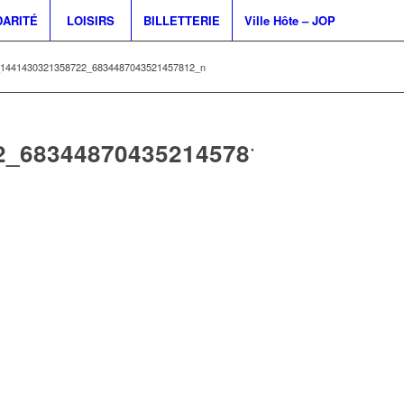
DARITÉ
LOISIRS
BILLETTERIE
Ville Hôte – JOP
1441430321358722_6834487043521457812_n
2_6834487043521457812_N