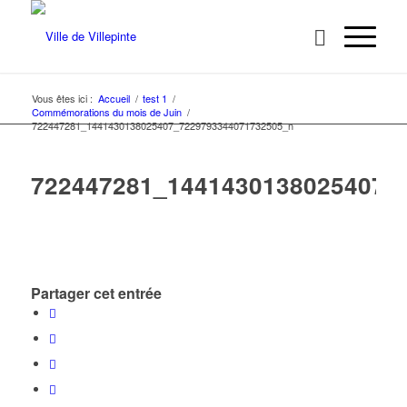
Vous êtes ici :
Accueil
/
test 1
/
Commémorations du mois de Juin
/
722447281_1441430138025407_7229793344071732505_n
722447281_1441430138025407_
Partager cet entrée