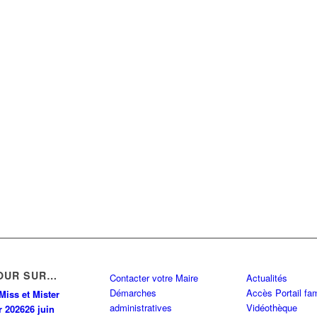
OUR SUR…
Contacter votre Maire
Actualités
Démarches
Accès Portail fam
Miss et Mister
administratives
Vidéothèque
r 2026
26 juin