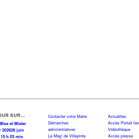
OUR SUR…
Contacter votre Maire
Actualités
Démarches
Accès Portail fam
Miss et Mister
administratives
Vidéothèque
r 2026
26 juin
Le Mag’ de Villepinte
Accès presse
 15 h 03 min