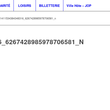
DARITÉ
LOISIRS
BILLETTERIE
Ville Hôte – JOP
1411534384348316_6267428985978706581_n
6_6267428985978706581_N