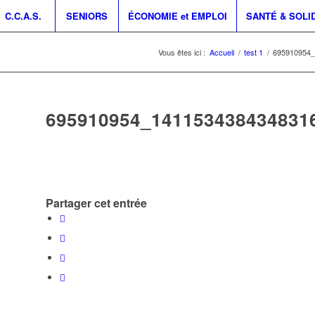
C.C.A.S.
SENIORS
ÉCONOMIE et EMPLOI
SANTÉ & SOLI
Vous êtes ici :
Accueil
/
test 1
/
695910954_
695910954_141153438434831
Partager cet entrée