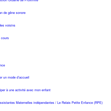
an de gêne sonore
des voisins
 cours
ance
er un mode d’accueil
ciper à une activité avec mon enfant
ssistantes Maternelles indépendantes / Le Relais Petite Enfance (RPE)