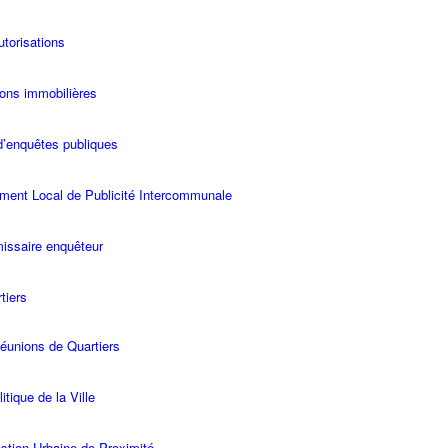
utorisations
ons immobilières
d’enquêtes publiques
ment Local de Publicité Intercommunale
ssaire enquêteur
tiers
éunions de Quartiers
itique de la Ville
stion Urbaine de Proximité