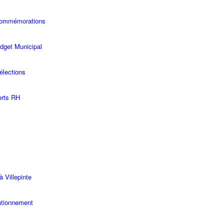
commémorations
dget Municipal
élections
rts RH
à Villepinte
ationnement