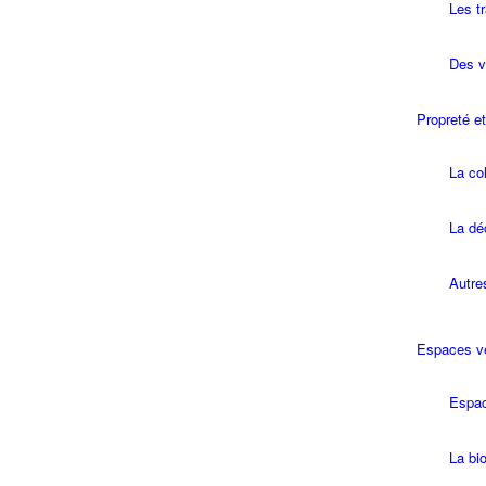
Les t
Des vé
Propreté e
La col
La dé
Autre
Espaces v
Espac
La bio