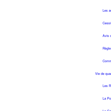
Les a
Cessi
Avis 
Règle
Commi
Vie de quar
Les R
La Pol
La Ge