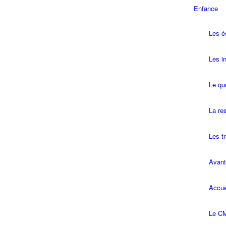
Enfance
Les é
Les in
Le quo
La re
Les t
Avant
Accue
Le CM