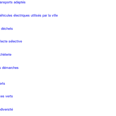
ransports adaptés
hicules électriques utilisés par la ville
t déchets
lecte sélective
chèterie
s démarches
erts
es verts
diversité