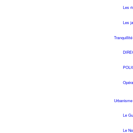
Les r
Les ja
Tranquillit
DIRE
POLI
Opéra
Urbanisme
Le Gu
Le No