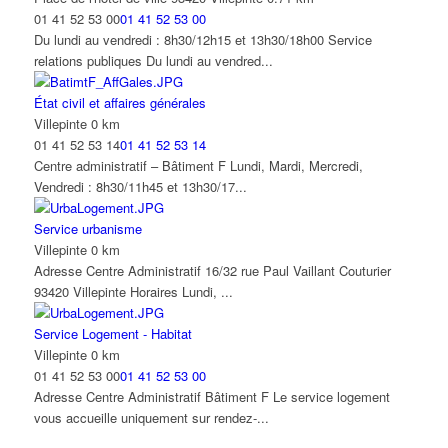
Service RSA Insertion
01 41 52 53 00
01 41 52 53 00
5 rue Pierre Audat 93420 Villepinte
Du lundi au vendredi : 8h30/12h15 et 13h30/18h00 Service
01 41 52 53 38
01 41 52 53 38
relations publiques Du lundi au vendred...
5 rue Pierre Audat 93420 Villepinte Du mardi au vendredi :
8h30/11h45 et 13h30/17h15
État civil et affaires générales
Villepinte
0 km
Service des Personnes à Mobilité Réduite (PMR)
01 41 52 53 14
01 41 52 53 14
Villepinte
Centre administratif – Bâtiment F Lundi, Mardi, Mercredi,
01 41 52 53 06
01 41 52 53 06
Vendredi : 8h30/11h45 et 13h30/17...
Centre administratif – Bâtiment D Du lundi au vendredi :
8h30/11h45 et 13h30/17h15
Service urbanisme
Villepinte
0 km
Services techniques
Adresse Centre Administratif 16/32 rue Paul Vaillant Couturier
Villepinte
93420 Villepinte Horaires Lundi, ...
01 41 52 53 00
01 41 52 53 00
Centre Administratif – Bâtiment B Du lundi au vendredi :
Service Logement - Habitat
8h30/11h45 et 13h30/17h15 Attentio...
Villepinte
0 km
01 41 52 53 00
01 41 52 53 00
Antenne Mairie
Adresse Centre Administratif Bâtiment F Le service logement
13 bis Avenue Auguste Blanqui, 93420 Villepinte
vous accueille uniquement sur rendez-...
01 78 78 34 34
01 78 78 34 34