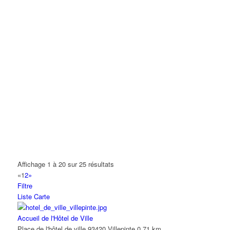
01 41 52 53 14
01 41 52 53 14
Centre administratif – Bâtiment F Lundi, Mardi, Mercredi,
Vendredi : 8h30/11h45 et 13h30/17...
Police municipale
rue Clarissa jean-Philippe 93420 Villepinte
01 41 52 10 20
01 41 52 10 20
Du lundi au vendredi : 8h30/12h et 13h30/17h Fermé le samedi
Horaires d’intervention des agents s...
Service Jeunesse
8 allée des écureuils, 93420 Villepinte
01 41 52 53 10
01 41 52 53 10
Service Jeunesse Du lundi au vendredi : 8h30/11h45 et
13h30/17h15
Affichage 1 à 20 sur 25 résultats
«
1
2
»
service Vie Associative, Location des salles
Filtre
ESPACES V – Av Jean Fourgeaud 93420 Villepinte
Liste
Carte
Service location de salles Du lundi au vendredi de 8h30 à 12h15
et de 13h30 à 17h30 Je loue une s...
Accueil de l'Hôtel de Ville
Place de l'hôtel de ville 93420 Villepinte
0.71 km