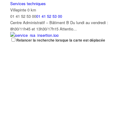
Du lundi au vendredi : 8h30/12h et 13h30/17h15
Services techniques
Villepinte
0 km
Direction de l'économie et du commerce
01 41 52 53 00
01 41 52 53 00
Central Park, 8 allée des écureuils, 93420 Villepinte
Centre Administratif – Bâtiment B Du lundi au vendredi :
01 41 52 13 26
01 41 52 13 26
8h30/11h45 et 13h30/17h15 Attentio...
Du lundi au vendredi : 8h30/11h45 et 13h30/17h15
Relancer la recherche lorsque la carte est déplacée
Service RSA Insertion
Centre administratif
5 rue Pierre Audat 93420 Villepinte
0 km
16/32 avenue Paul-Vaillant Couturier, 93420 Villepinte
01 41 52 53 38
01 41 52 53 38
01 41 52 53 00
01 41 52 53 00
5 rue Pierre Audat 93420 Villepinte Du mardi au vendredi :
Horaires d’ouvertures : du lundi au vendredi de 8h30 à 12h00 et
8h30/11h45 et 13h30/17h15
de 13h30 à 17h15. Sauf sam...
Centre Communal d'Action Sociale (CCAS)
Service des affaires scolaires - Guichet unique enfance -
Villepinte
0 km
Education
01 41 52 53 06
01 41 52 53 06
16-32, avenue Paul Vaillant-Couturier, 9320 Villepinte
Centre administratif – Bâtiment D Du lundi au vendredi :
01 78 78 34 33
01 78 78 34 33
8h30/11h45 et 13h30/17h15 (Fermetu...
Pendant la période estivale, le service Guichet Unique (Centre
Administratif – Bâtiment A) ...
Service des Personnes à Mobilité Réduite (PMR)
Villepinte
0 km
Mission Dépendance Handicap / Maison Municipale du Handicap
01 41 52 53 06
01 41 52 53 06
93420 Villepinte