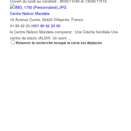
Ouvert du lundi au vendredi : 8h30/11h45 et 13h30/17h15
Centre Nelson Mandela
19 Avenue Cuvier, 93420 Villepinte, France
01 80 62 20 06
01 80 62 20 06
le Centre Nelson Mandela comprend : Une Crèche familiale Une
centre de loisirs (ALSH), Un point ...
Relancer la recherche lorsque la carte est déplacée
Point d'accès au Droit (PAD)
15 avenue Auguste Blanqui, Villepinte
01 48 61 86 30
01 48 61 86 30
Au Point Accès au Droit (PA.D.), les permanences sont assurées
depuis le lundi 20 décembre au Cen...
Service Logement - Habitat
Villepinte
01 41 52 53 00
01 41 52 53 00
Adresse Centre Administratif Bâtiment F Le service logement
vous accueille uniquement sur rendez-...
État civil et affaires générales
Villepinte