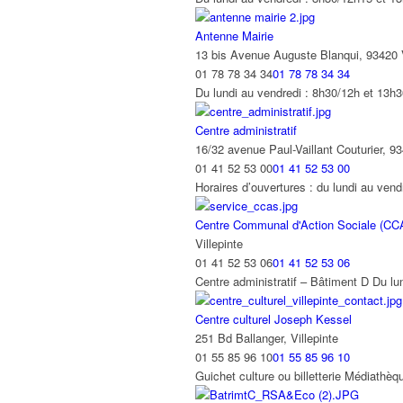
Antenne Mairie
13 bis Avenue Auguste Blanqui, 93420 V
01 78 78 34 34
01 78 78 34 34
Du lundi au vendredi : 8h30/12h et 13h
Centre administratif
16/32 avenue Paul-Vaillant Couturier, 93
01 41 52 53 00
01 41 52 53 00
Horaires d’ouvertures : du lundi au ve
Centre Communal d'Action Sociale (CC
Villepinte
01 41 52 53 06
01 41 52 53 06
Centre administratif – Bâtiment D Du lu
Centre culturel Joseph Kessel
251 Bd Ballanger, Villepinte
01 55 85 96 10
01 55 85 96 10
Guichet culture ou billetterie Médiathèq