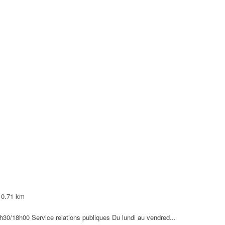
e
20 Villepinte
3h30/17h15
, Mardi, Mercredi, Vendredi : 8h30/11h45 et 13h30/17...
 Municipale du Handicap
e Daguerre 93420 Villepinte La Maison municipale du handicap a...
0.71 km
ermanences sont assurées depuis le lundi 20 décembre au Cen...
h30/18h00 Service relations publiques Du lundi au vendred...