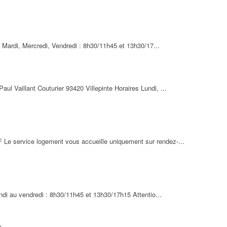
nte
0/17h Fermé le samedi Horaires d’intervention des agents s...
, Mardi, Mercredi, Vendredi : 8h30/11h45 et 13h30/17...
t unique enfance - Education
320 Villepinte
aul Vaillant Couturier 93420 Villepinte Horaires Lundi, ...
Guichet Unique (Centre Administratif – Bâtiment A) ...
ite (PMR)
F Le service logement vous accueille uniquement sur rendez-...
undi au vendredi : 8h30/11h45 et 13h30/17h15
ndi au vendredi : 8h30/11h45 et 13h30/17h15 Attentio...
/17h15 Ouverture les deux samedis avant chaque vacances sco...
m