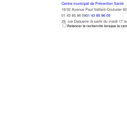
Centre municipal de Prévention Santé
16/32 Avenue Paul Vaillant-Couturier 93
01 43 85 96 09
01 43 85 96 09
29, rue Daguerre (à partir du mardi 17 j
Relancer la recherche lorsque la car
Centre Nelson Mandela
19 Avenue Cuvier, 93420 Villepinte, Fr
01 80 62 20 06
01 80 62 20 06
le Centre Nelson Mandela comprend : Une
Centre Technique Municipal (CTM)
88 Bd Laurent et Danielle Casanova, Vil
01 41 52 11 80
01 41 52 11 80
Ouvert du lundi au vendredi : 8h30/11h
Cimetière Communal
Route de Tremblay en France, Villepint
01 43 84 63 14
01 43 84 63 14
Du 1er octobre au 31 mars : tous les jo
Conservatoire