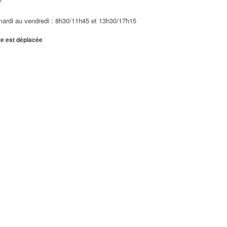
 mardi au vendredi : 8h30/11h45 et 13h30/17h15
i : 8h30/11h45 et 13h30/17h15
te est déplacée
AS)
ndi au vendredi : 8h30/11h45 et 13h30/17h15 (Fermetu...
F Le service logement vous accueille uniquement sur rendez-...
ite (PMR)
undi au vendredi : 8h30/11h45 et 13h30/17h15
/17h15 Ouverture les deux samedis avant chaque vacances sco...
 Municipale du Handicap
e Daguerre 93420 Villepinte La Maison municipale du handicap a...