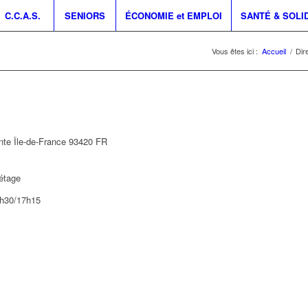
C.C.A.S.
SENIORS
ÉCONOMIE et EMPLOI
SANTÉ & SOLI
Vous êtes ici :
Accueil
/
Dir
inte
Île-de-France
93420
FR
 étage
3h30/17h15