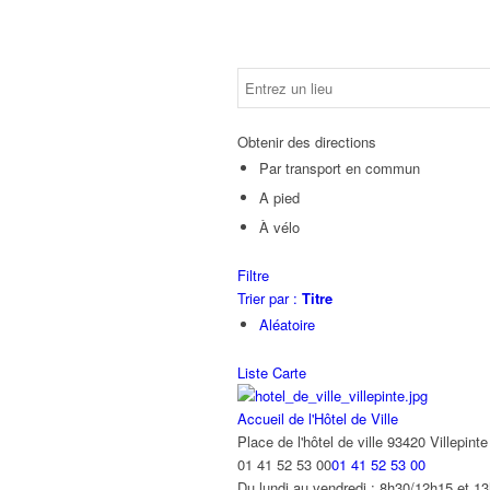
Obtenir des directions
Par transport en commun
A pied
À vélo
Filtre
Trier par :
Titre
Aléatoire
Liste
Carte
Accueil de l'Hôtel de Ville
Place de l'hôtel de ville 93420 Villepinte
01 41 52 53 00
01 41 52 53 00
Du lundi au vendredi : 8h30/12h15 et 13