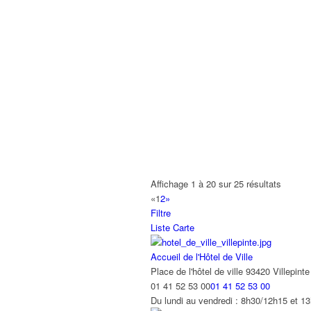
251 Bd Ballanger, Villepinte
01 55 85 96 20
01 55 85 96 20
Direction de l'économie et du commerc
Central Park, 8 allée des écureuils, 934
01 41 52 13 26
01 41 52 13 26
Du lundi au vendredi : 8h30/11h45 et 1
État civil et affaires générales
Villepinte
01 41 52 53 14
01 41 52 53 14
Centre administratif – Bâtiment F Lundi
Affichage 1 à 20 sur 25 résultats
Mission Dépendance Handicap / Maison
«
1
2
»
93420 Villepinte
Filtre
MAISON MUNICIPALE DU HANDICAP 29 ru
Liste
Carte
Point d'accès au Droit (PAD)
Accueil de l'Hôtel de Ville
15 avenue Auguste Blanqui, Villepinte
Place de l'hôtel de ville 93420 Villepinte
01 48 61 86 30
01 48 61 86 30
01 41 52 53 00
01 41 52 53 00
Au Point Accès au Droit (PA.D.), les p
Du lundi au vendredi : 8h30/12h15 et 13