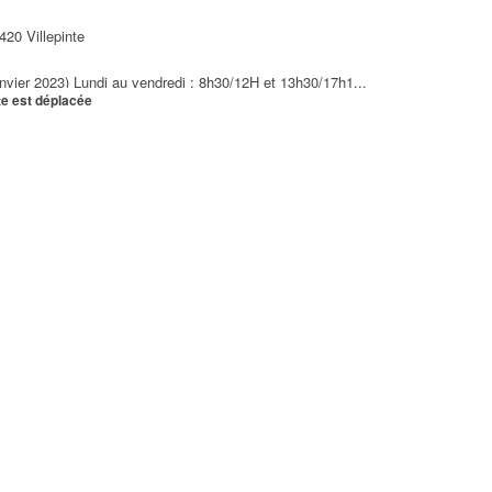
420 Villepinte
anvier 2023) Lundi au vendredi : 8h30/12H et 13h30/17h1...
te est déplacée
ance
 Crèche familiale Une centre de loisirs (ALSH), Un point ...
lepinte
45 et 13h30/17h15
e
urs de 8h30 à 16h45 Du 1er avril au 30 septembre : tous le...