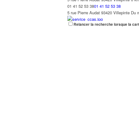
8 allée des écureuils, 93420 Villepinte
01 41 52 53 38
01 41 52 53 38
01 41 52 53 10
01 41 52 53 10
5 rue Pierre Audat 93420 Villepinte Du
Service Jeunesse Du lundi au vendred
Relancer la recherche lorsque la car
Centre Communal d'Action Sociale (CC
Service Logement - Habitat
Villepinte
0 km
Villepinte
01 41 52 53 06
01 41 52 53 06
01 41 52 53 00
01 41 52 53 00
Centre administratif – Bâtiment D Du lu
Adresse Centre Administratif Bâtiment 
Service des Personnes à Mobilité Rédu
Villepinte
0 km
01 41 52 53 06
01 41 52 53 06
Centre administratif – Bâtiment D Du l
Service des sports
Rue Pierre Audat, Villepinte
0.18 km
01 43 84 84 51
01 43 84 84 51
Lundi au vendredi : 8h30/12h et 13h30
Mission Dépendance Handicap / Maison
93420 Villepinte
0.36 km
MAISON MUNICIPALE DU HANDICAP 29 ru