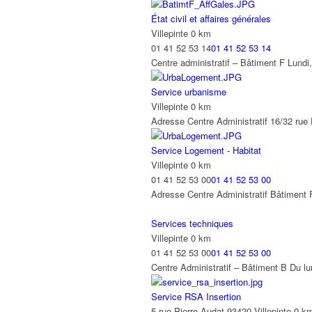
Police municipale
État civil et affaires générales
rue Clarissa jean-Philippe 93420 Villepi
Villepinte
0 km
01 41 52 10 20
01 41 52 10 20
01 41 52 53 14
01 41 52 53 14
Du lundi au vendredi : 8h30/12h et 13h3
Centre administratif – Bâtiment F Lundi
Service des affaires scolaires - Guiche
Service urbanisme
16-32, avenue Paul Vaillant-Couturier, 9
Villepinte
0 km
01 78 78 34 33
01 78 78 34 33
Adresse Centre Administratif 16/32 rue P
Pendant la période estivale, le service 
Service Logement - Habitat
Service des Personnes à Mobilité Rédu
Villepinte
0 km
Villepinte
01 41 52 53 00
01 41 52 53 00
01 41 52 53 06
01 41 52 53 06
Adresse Centre Administratif Bâtiment 
Centre administratif – Bâtiment D Du l
Services techniques
Service des sports
Villepinte
0 km
Rue Pierre Audat, Villepinte
01 41 52 53 00
01 41 52 53 00
01 43 84 84 51
01 43 84 84 51
Centre Administratif – Bâtiment B Du lu
Lundi au vendredi : 8h30/12h et 13h30
Service RSA Insertion
Service Jeunesse
5 rue Pierre Audat 93420 Villepinte
0 k