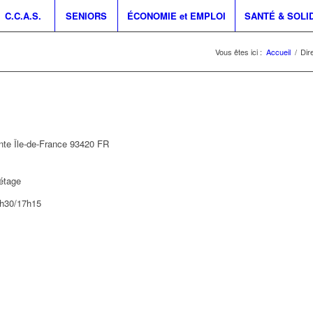
C.C.A.S.
SENIORS
ÉCONOMIE et EMPLOI
SANTÉ & SOLI
Vous êtes ici :
Accueil
/
Dir
inte
Île-de-France
93420
FR
 étage
3h30/17h15