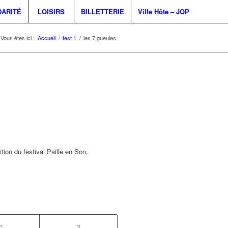
DARITÉ
LOISIRS
BILLETTERIE
Ville Hôte – JOP
Vous êtes ici :
Accueil
/
test 1
/
les 7 gueules
ion du festival Paille en Son.