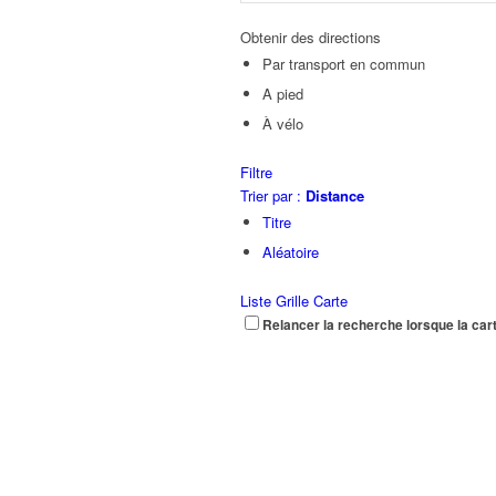
Obtenir des directions
Par transport en commun
A pied
À vélo
Filtre
Trier par :
Distance
Titre
Aléatoire
Liste
Grille
Carte
Relancer la recherche lorsque la car