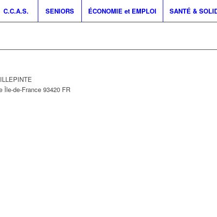
C.C.A.S.
SENIORS
ÉCONOMIE et EMPLOI
SANTÉ & SOLI
 VILLEPINTE
e
Île-de-France
93420
FR