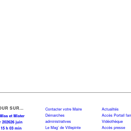
OUR SUR…
Contacter votre Maire
Actualités
Démarches
Accès Portail fam
Miss et Mister
administratives
Vidéothèque
r 2026
26 juin
Le Mag’ de Villepinte
Accès presse
 15 h 03 min