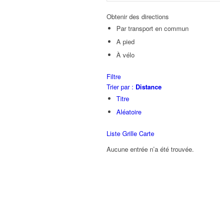
Obtenir des directions
Par transport en commun
A pied
À vélo
Filtre
Trier par :
Distance
Titre
Aléatoire
Liste
Grille
Carte
Aucune entrée n’a été trouvée.