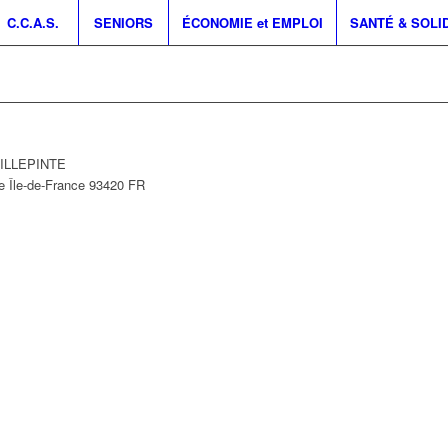
C.C.A.S.
SENIORS
ÉCONOMIE et EMPLOI
SANTÉ & SOLI
 VILLEPINTE
e
Île-de-France
93420
FR