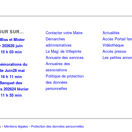
OUR SUR…
Contacter votre Maire
Actualités
Démarches
Accès Portail fam
Miss et Mister
administratives
Vidéothèque
r 2026
26 juin
Le Mag’ de Villepinte
Accès presse
 15 h 03 min
Annuaire des services
Les petites anno
Annuaires des
émorations du
associations
de Juin
28 mai
Politique de protection
 16 h 11 min
des données
Banquet des
personnelles
rs 2026
24 février
 11 h 55 min
és •
Mentions légales
•
Protection des données personnelles