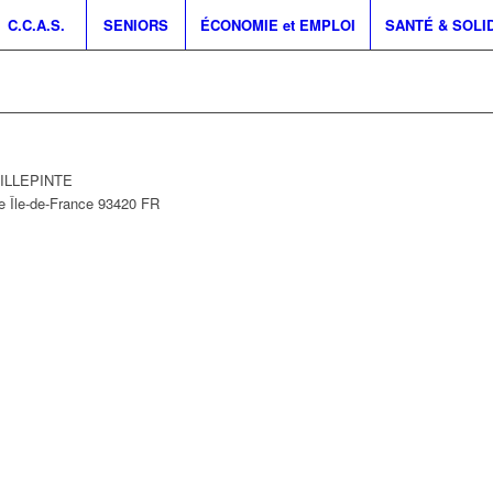
C.C.A.S.
SENIORS
ÉCONOMIE et EMPLOI
SANTÉ & SOLI
 VILLEPINTE
e
Île-de-France
93420
FR