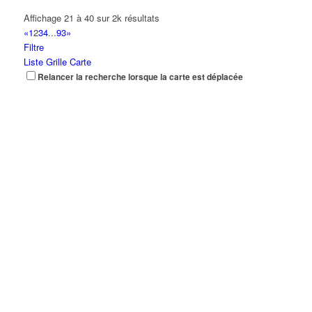
Affichage 21 à 40 sur 2k résultats
«
1
2
3
4
...
93
»
Filtre
Liste
Grille
Carte
Relancer la recherche lorsque la carte est déplacée