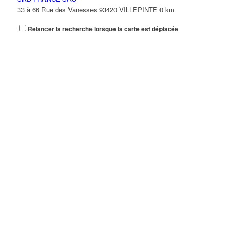
33 à 66 Rue des Vanesses 93420 VILLEPINTE
0 km
Relancer la recherche lorsque la carte est déplacée
TRAFILOG
66 Rue des Vanesses 93420 VILLEPINTE
0 km
01 48 65 25 25
01 48 65 25 25
TROY FRANCE
66 Rue des Vanesses 93420 Villepinte
0 km
01 48 63 71 16
01 48 63 71 16