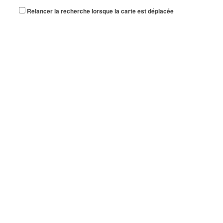
Relancer la recherche lorsque la carte est déplacée
TRAFILOG
66 Rue des Vanesses 93420 VILLEPINTE
0 km
01 48 65 25 25
01 48 65 25 25
TROY FRANCE
66 Rue des Vanesses 93420 Villepinte
0 km
01 48 63 71 16
01 48 63 71 16