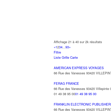
22 Avenue des Nations 95971 ROISS
01 48 63 00 76
01 48 63 00 76
ADS
186 Allée des Erables 93420 VILLEPI
01 48 63 85 44
01 48 63 85 44
jbrisse@adslighting.fr
Affichage 21 à 40 sur 2k résultats
ADVANCED SYSTEM LANGUAGE
«
1
2
3
4
...
93
»
6 Avenue Mozart 93420 VILLEPINTE
Filtre
Liste
Grille
Carte
ADVEO FRANCE
47 Allée des Impressionnistes 93420 Vil
AMERICAN EXPRESS VOYAGES
66 Rue des Vanesses 93420 VILLEPI
AEDIFEX
155 Boulevard Robert Ballanger 93420
FERAG FRANCE
01 43 83 95 49
01 43 83 95 49
66 Rue des Vanesses 93420 Villepinte
aedifex-sarl@orange.fr
01 49 38 95 00
01 49 38 95 00
FRANKLIN ELECTRONIC PUBLISHE
66 Rue des Vanesses 93420 VILLEPI