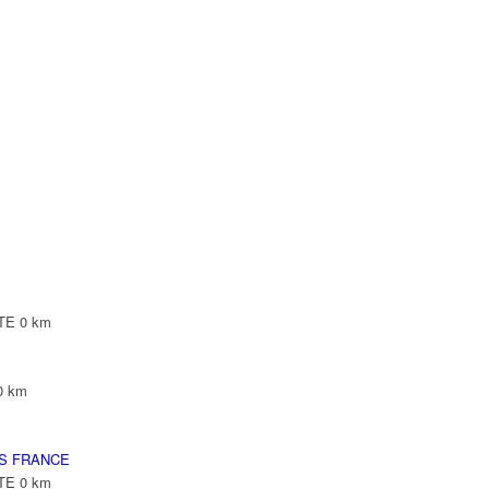
Y CDG CEDEX
NTE
lepinte
NTE
0 km
 VILLEPINTE
0 km
RS FRANCE
NTE
0 km