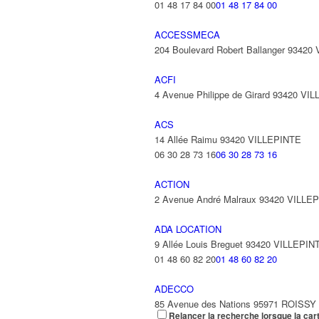
01 48 17 84 00
01 48 17 84 00
ACCESSMECA
204 Boulevard Robert Ballanger 93420
ACFI
4 Avenue Philippe de Girard 93420 VI
ACS
14 Allée Raimu 93420 VILLEPINTE
06 30 28 73 16
06 30 28 73 16
ACTION
2 Avenue André Malraux 93420 VILLE
ADA LOCATION
9 Allée Louis Breguet 93420 VILLEPIN
01 48 60 82 20
01 48 60 82 20
ADECCO
85 Avenue des Nations 95971 ROISS
Relancer la recherche lorsque la car
01 48 63 85 85
01 48 63 85 85