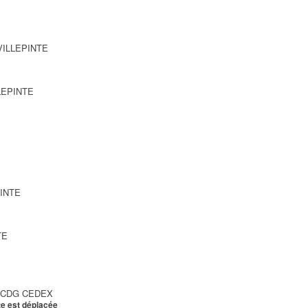
 VILLEPINTE
LLEPINTE
PINTE
TE
Y CDG CEDEX
te est déplacée