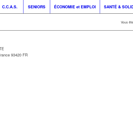
C.C.A.S.
SENIORS
ÉCONOMIE et EMPLOI
SANTÉ & SOLI
Vous êtes
NTE
France
93420
FR