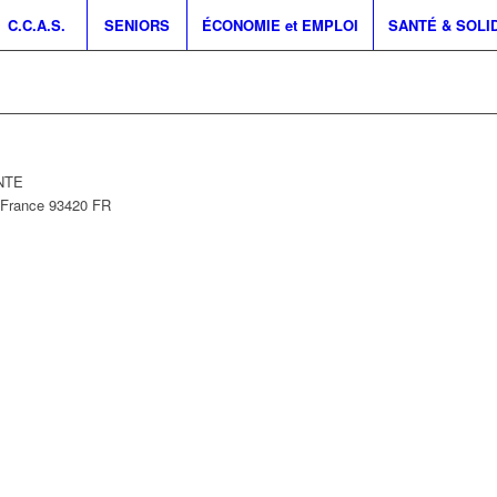
C.C.A.S.
SENIORS
ÉCONOMIE et EMPLOI
SANTÉ & SOLI
INTE
-France
93420
FR