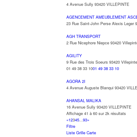
4 Avenue Sully 93420 VILLEPINTE
AGENCEMENT AMEUBLEMENT ASC
23 Rue Saint-John Perse Alexis Leger
AGH TRANSPORT
2 Rue Nicephore Niepce 93420 Villepint
AGILITY
9 Rue des Trois Soeurs 93420 Villepint
01 49 38 33 10
01 49 38 33 10
AGORA 2I
4 Avenue Auguste Blanqui 93420 VIL
AHANSAL MALIKA
16 Avenue Sully 93420 VILLEPINTE
Affichage 41 à 60 sur 2k résultats
«
1
2
3
4
5
...
93
»
Filtre
Liste
Grille
Carte