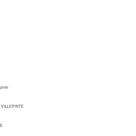
pinte
0 VILLEPINTE
TE