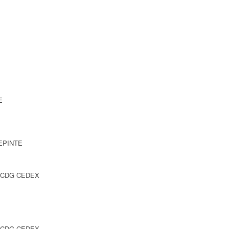
E
LEPINTE
Y CDG CEDEX
Y CDG CEDEX