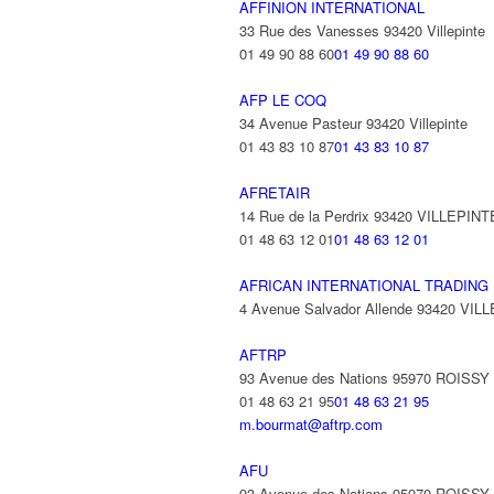
AFFINION INTERNATIONAL
33 Rue des Vanesses 93420 Villepinte
01 49 90 88 60
01 49 90 88 60
AFP LE COQ
34 Avenue Pasteur 93420 Villepinte
01 43 83 10 87
01 43 83 10 87
AFRETAIR
14 Rue de la Perdrix 93420 VILLEPINT
01 48 63 12 01
01 48 63 12 01
AFRICAN INTERNATIONAL TRADING
4 Avenue Salvador Allende 93420 VIL
AFTRP
93 Avenue des Nations 95970 ROISS
01 48 63 21 95
01 48 63 21 95
m.bourmat@aftrp.com
AFU
93 Avenue des Nations 95970 ROISS