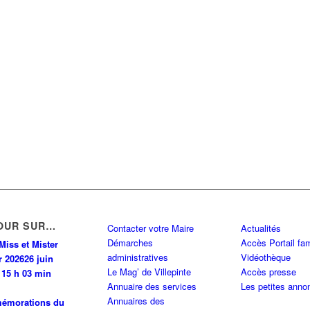
OUR SUR…
Contacter votre Maire
Actualités
Démarches
Accès Portail fam
Miss et Mister
administratives
Vidéothèque
r 2026
26 juin
Le Mag’ de Villepinte
Accès presse
 15 h 03 min
Annuaire des services
Les petites anno
Annuaires des
émorations du