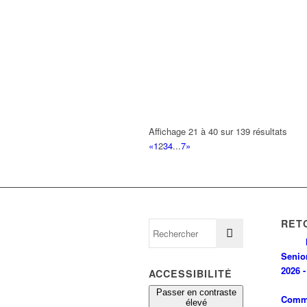
Affichage 21 à 40 sur 139 résultats
«
1
2
3
4
...
7
»
RET
Senio
2026 -
ACCESSIBILITÉ
Passer en contraste
Comm
élevé