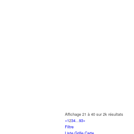
Affichage 21 à 40 sur 2k résultats
«
1
2
3
4
...
93
»
Filtre
Liste
Grille
Carte