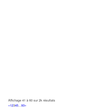
Affichage 41 à 60 sur 2k résultats
«
1
2
3
4
5
...
93
»