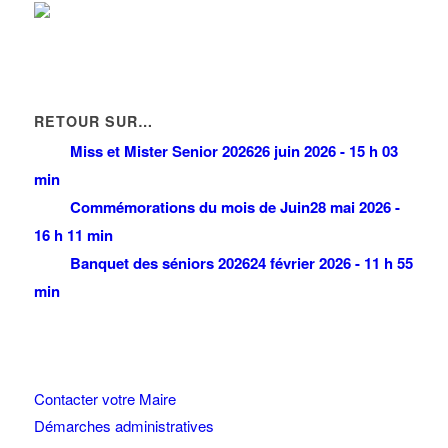
GROUPE CILOVA
22 Avenue des Nations 95971 ROISSY CDG CEDEX
0 km
01 48 63 20 03
01 48 63 20 03
GROUPE TELIO
35 Allée des Impressionnistes 95950 ROISSY CDG CEDEX
0
RETOUR SUR…
km
Miss et Mister Senior 2026
26 juin 2026 - 15 h 03
01 48 63 01 36
01 48 63 01 36
min
Commémorations du mois de Juin
28 mai 2026 -
16 h 11 min
Banquet des séniors 2026
24 février 2026 - 11 h 55
min
Contacter votre Maire
Démarches administratives