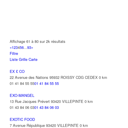
AL-REHMAN
21 Rue Laborde 93420 VILLEPINTE
ALAIN RAUX ET FILS
26 Avenue Diderot 93420 VILLEPINTE
01 43 83 32 63
01 43 83 32 63
Affichage 61 à 80 sur 2k résultats
«
1
2
3
4
5
6
...
93
»
ALANYALI CELAL
Filtre
19 Rue d'Alsace Lorraine 93420 VILLEPINTE
Liste
Grille
Carte
ALARME SECURITE SYSTEME
EX £ CO
33 Avenue Georges Clemenceau 93420 VILLEPINTE
22 Avenue des Nations 95932 ROISSY CDG CEDEX
0 km
01 41 84 55 55
01 41 84 55 55
ALBERTINI PRISCILLA LAETITIA DELPHINE
8 Rue Jean Monnet 93420 VILLEPINTE
EXO-MANGEL
13 Rue Jacques Prévert 93420 VILLEPINTE
0 km
01 43 84 06 03
01 43 84 06 03
EXOTIC FOOD
7 Avenue République 93420 VILLEPINTE
0 km