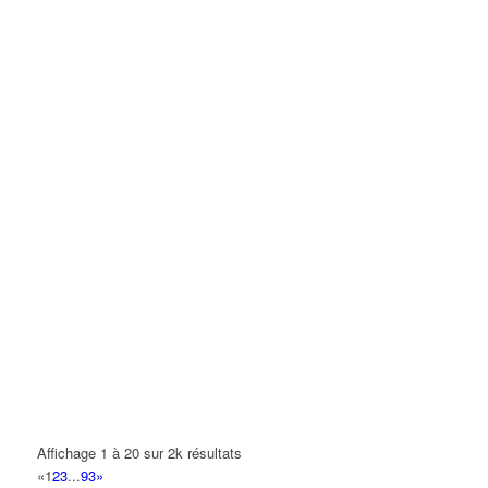
Affichage 1 à 20 sur 2k résultats
«
1
2
3
...
93
»