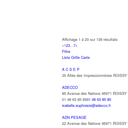
AMET
93 Avenue des Nations 95972 ROISS
01 48 63 74 55
01 48 63 74 55
ANIMAUX SERVICES
20-22 Route de Tremblay 93420 VILLE
01 48 63 67 22
01 48 63 67 22
Affichage 1 à 20 sur 139 résultats
«
1
2
3
...
7
»
ANIXTER FRANCE SARL
Filtre
22 Avenue des Nations 93420 VILLEP
Liste
Grille
Carte
01 48 63 73 73
01 48 63 73 73
beatrice.warnier@amixter.com
A C S E P
35 Allée des Impressionnistes ROIS
ANTAYA FREDERIC
15 Avenue des Fougères 93420 VILLE
ADECCO
85 Avenue des Nations 95971 ROISS
ANTENPLUS
01 48 63 85 85
01 48 63 85 85
68 Avenue Diderot 93420 VILLEPINTE
isabelle.euphrasie@adecco.fr
ANTOFREDO
ADN PESAGE
31 Avenue Anciens Combattants d'A F
22 Avenue des Nations 95971 ROISS