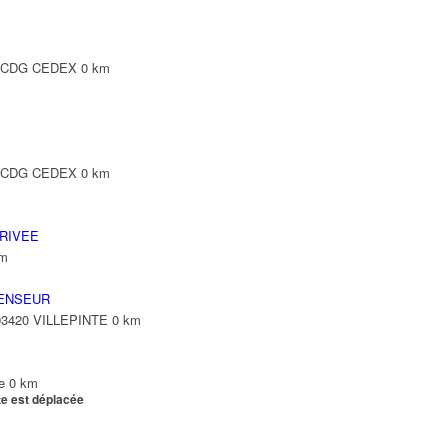
Y CDG CEDEX
0 km
Y CDG CEDEX
0 km
RIVEE
km
ENSEUR
 93420 VILLEPINTE
0 km
e
0 km
te est déplacée
e
0 km