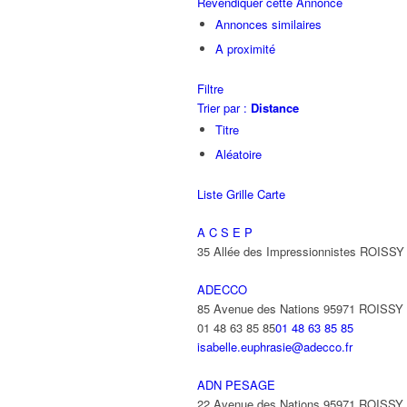
Revendiquer cette Annonce
Annonces similaires
A proximité
Filtre
Trier par :
Distance
Titre
Aléatoire
Liste
Grille
Carte
A C S E P
35 Allée des Impressionnistes ROIS
ADECCO
85 Avenue des Nations 95971 ROISS
01 48 63 85 85
01 48 63 85 85
isabelle.euphrasie@adecco.fr
ADN PESAGE
22 Avenue des Nations 95971 ROISS