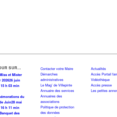
Y CDG CEDEX
0 km
PINTE
0 km
INTE
0 km
OUR SUR…
Contacter votre Maire
Actualités
Démarches
Accès Portail fam
PINTE
0 km
Miss et Mister
administratives
Vidéothèque
r 2026
26 juin
Le Mag’ de Villepinte
Accès presse
 15 h 03 min
Annuaire des services
Les petites anno
0 km
Annuaires des
émorations du
associations
de Juin
28 mai
Politique de protection
 N 93420 VILLEPINTE
0 km
 16 h 11 min
des données
Banquet des