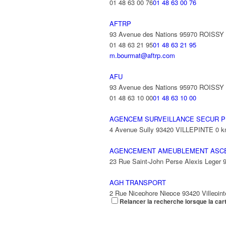
01 48 63 00 76
01 48 63 00 76
AFTRP
93 Avenue des Nations 95970 ROISS
01 48 63 21 95
01 48 63 21 95
m.bourmat@aftrp.com
AFU
93 Avenue des Nations 95970 ROISS
01 48 63 10 00
01 48 63 10 00
AGENCEM SURVEILLANCE SECUR P
4 Avenue Sully 93420 VILLEPINTE
0 
AGENCEMENT AMEUBLEMENT ASC
23 Rue Saint-John Perse Alexis Leger
AGH TRANSPORT
2 Rue Nicephore Niepce 93420 Villepint
Relancer la recherche lorsque la car
AGILITY
9 Rue des Trois Soeurs 93420 Villepint