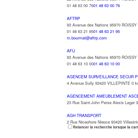
01 48 63 00 76
01 48 63 00 76
AFTRP
93 Avenue des Nations 95970 ROISS
01 48 63 21 95
01 48 63 21 95
m.bourmat@aftrp.com
AFU
93 Avenue des Nations 95970 ROISS
01 48 63 10 00
01 48 63 10 00
AGENCEM SURVEILLANCE SECUR P
4 Avenue Sully 93420 VILLEPINTE
0 
AGENCEMENT AMEUBLEMENT ASC
23 Rue Saint-John Perse Alexis Leger
AGH TRANSPORT
2 Rue Nicephore Niepce 93420 Villepint
Relancer la recherche lorsque la car
AGILITY