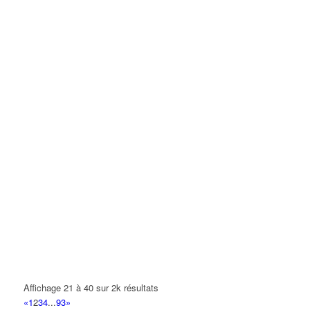
Affichage 21 à 40 sur 2k résultats
«
1
2
3
4
...
93
»