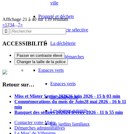
ville
Propreté et déchets
Affichage 21 à 40 sur 139 résultats
«
1
2
3
4
...
7
»
La collecte sélective
ACCESSIBILITÉ
La déchèterie
Passer en contraste élevé
Autres démarches
Changer la taille de la police
Espaces verts
Espaces verts
Retour sur…
Miss et Mister Senior 2026
26 juin 2026 - 15 h 03 min
La biodiversité
Commémorations du mois de Juin
28 mai 2026 - 16 h 11
min
Les risques naturels
Banquet des séniors 2026
24 février 2026 - 11 h 55 min
Contacter votre Maire
Les jardins familiaux
Démarches administratives
Le Mag’ de Villepinte