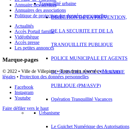
Tranquillité urbaine
Annuaire des services
Annuaires des associations
Politique de protection des données personnelles
DIRECTION DE LA PREVENTION,
Actualités
DE LA SECURITE ET DE LA
Accès Portail famille
Vidéothèque
Accès presse
TRANQUILLITE PUBLIQUE
Les petites annonces
POLICE MUNICIPALE ET AGENTS
Marque-pages
© 2022 • Ville de Villepinte • Tous droits réservés •
Mentions
DE SURVEILLANCE DE LA VOIE
légales
•
Protection des données personnelles
PUBLIQUE (PM/ASVP)
Facebook
Instagram
Youtube
Opération Tranquillité Vacances
Faire défiler vers le haut
Urbanisme
Le Guichet Numérique des Autorisations