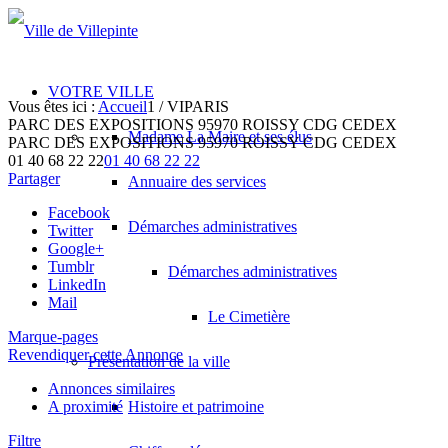
VOTRE VILLE
Vous êtes ici :
Accueil
1
/
VIPARIS
PARC DES EXPOSITIONS 95970 ROISSY CDG CEDEX
Madame La Maire et ses élus
PARC DES EXPOSITIONS
95970 ROISSY CDG CEDEX
01 40 68 22 22
01 40 68 22 22
Partager
Annuaire des services
Facebook
Démarches administratives
Twitter
Google+
Tumblr
Démarches administratives
LinkedIn
Mail
Le Cimetière
Marque-pages
Revendiquer cette Annonce
Présentation de la ville
Annonces similaires
A proximité
Histoire et patrimoine
Filtre