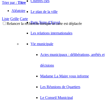
Chiffres clés
Trier par :
Titre
Aléatoire
Le plan de la ville
Liste
Grille
Carte
Paris Terre d’Envol
Relancer la recherche lorsque la carte est déplacée
Les relations internationales
Vie municipale
Actes municipaux : délibérations, arrêtés et
décisions
Madame La Maire vous informe
Les Réunions de Quartiers
Le Conseil Municipal