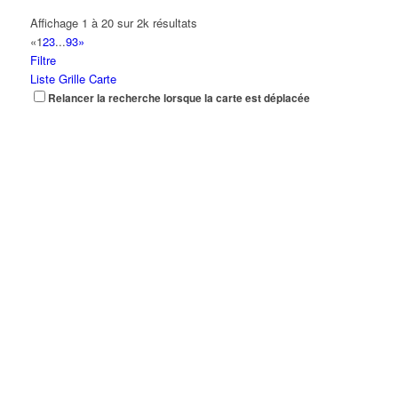
Affichage 1 à 20 sur 2k résultats
«
1
2
3
...
93
»
Filtre
Liste
Grille
Carte
Relancer la recherche lorsque la carte est déplacée