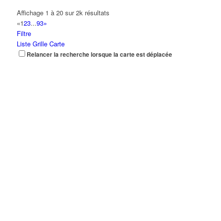
Affichage 1 à 20 sur 2k résultats
«
1
2
3
...
93
»
Filtre
Liste
Grille
Carte
Relancer la recherche lorsque la carte est déplacée