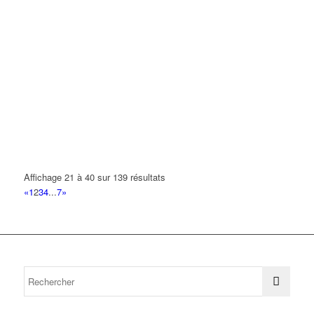
Affichage 21 à 40 sur 139 résultats
«
1
2
3
4
...
7
»