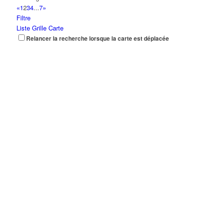
«
1
2
3
4
...
7
»
Filtre
Liste
Grille
Carte
Relancer la recherche lorsque la carte est déplacée