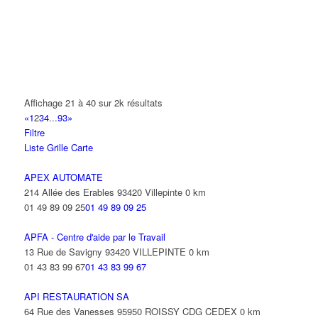
CHEVET DANIEL
24 Rue de la Remise à Grouan 93420 VILLEPINTE
FIDELIN RENE
33-35 Avenue Georges Clemenceau 93420 VILLEPINTE
Affichage 21 à 40 sur 2k résultats
SODEXPO FRANCE
«
1
2
3
4
...
93
»
22 Avenue des Nations 93420 Villepinte
Filtre
01 49 38 06 06
01 49 38 06 06
Liste
Grille
Carte
ch.aris@sodexpo.fr
APEX AUTOMATE
MONFRAY ALLAN LOUIS RAYMOND
214 Allée des Erables 93420 Villepinte
0 km
13 Avenue Parmentier 93420 VILLEPINTE
01 49 89 09 25
01 49 89 09 25
APFA - Centre d'aide par le Travail
13 Rue de Savigny 93420 VILLEPINTE
0 km
01 43 83 99 67
01 43 83 99 67
API RESTAURATION SA
64 Rue des Vanesses 95950 ROISSY CDG CEDEX
0 km