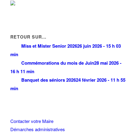
33 Rue des Vanesses 95941 ROISSY CDG CEDEX
0 km
01 48 17 11 86
01 48 17 11 86
CD SA
188 Allée des Erables 95950 ROISSY CDG CEDEX
0 km
01 49 38 94 94
01 49 38 94 94
RETOUR SUR…
jlilous@cdsa.fr
Miss et Mister Senior 2026
26 juin 2026 - 15 h 03
min
Commémorations du mois de Juin
28 mai 2026 -
16 h 11 min
Banquet des séniors 2026
24 février 2026 - 11 h 55
min
Contacter votre Maire
Démarches administratives