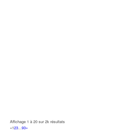
Affichage 1 à 20 sur 2k résultats
«
1
2
3
...
93
»