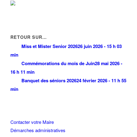
EVASION 37
52 Avenue Emile Dambel 93420 VILLEPINTE
0 km
01 43 83 12 27
01 43 83 12 27
EVERAERT BARDOUX MARIE-THERESE
14 Impasse Montconseil 93420 VILLEPINTE
0 km
RETOUR SUR…
Miss et Mister Senior 2026
26 juin 2026 - 15 h 03
min
Commémorations du mois de Juin
28 mai 2026 -
16 h 11 min
Banquet des séniors 2026
24 février 2026 - 11 h 55
min
Contacter votre Maire
Démarches administratives