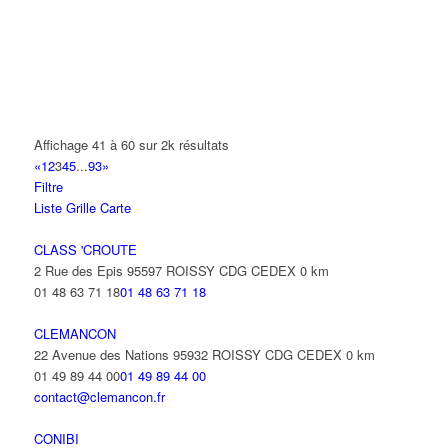
4 Avenue Sully 93420 VILLEPINTE
AGENCEMENT AMEUBLEMENT ASCENSEUR
23 Rue Saint-John Perse Alexis Leger 93420 VILLEPINTE
AGH TRANSPORT
2 Rue Nicephore Niepce 93420 Villepinte
Affichage 41 à 60 sur 2k résultats
«
1
2
3
4
5
...
93
»
AGILITY
Filtre
9 Rue des Trois Soeurs 93420 Villepinte
Liste
Grille
Carte
01 49 38 33 10
01 49 38 33 10
CLASS 'CROUTE
AGORA 2I
2 Rue des Epis 95597 ROISSY CDG CEDEX
0 km
4 Avenue Auguste Blanqui 93420 VILLEPINTE
01 48 63 71 18
01 48 63 71 18
AHANSAL MALIKA
CLEMANCON
16 Avenue Sully 93420 VILLEPINTE
22 Avenue des Nations 95932 ROISSY CDG CEDEX
0 km
01 49 89 44 00
01 49 89 44 00
contact@clemancon.fr
CONIBI