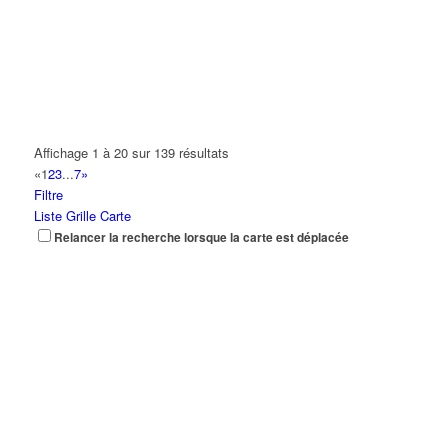
Affichage 1 à 20 sur 139 résultats
«
1
2
3
...
7
»
Filtre
Liste
Grille
Carte
Relancer la recherche lorsque la carte est déplacée