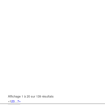
Affichage 1 à 20 sur 139 résultats
«
1
2
3
...
7
»