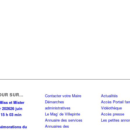
OUR SUR…
Contacter votre Maire
Actualités
Démarches
Accès Portail fam
Miss et Mister
administratives
Vidéothèque
r 2026
26 juin
Le Mag’ de Villepinte
Accès presse
 15 h 03 min
Annuaire des services
Les petites anno
Annuaires des
émorations du