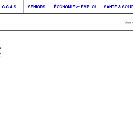
C.C.A.S.
SENIORS
ÉCONOMIE et EMPLOI
SANTÉ & SOLI
Vous ê
E
E