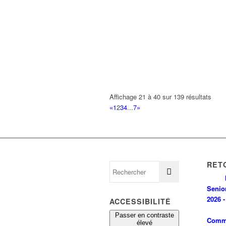
Affichage 21 à 40 sur 139 résultats
«
1
2
3
4
...
7
»
RET
Senio
2026 -
ACCESSIBILITÉ
Passer en contraste
Comm
élevé