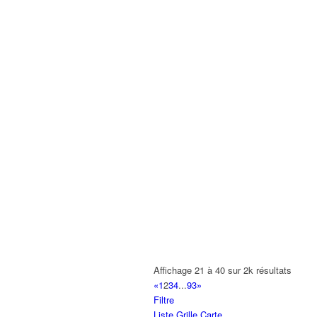
Affichage 21 à 40 sur 2k résultats
«
1
2
3
4
...
93
»
Filtre
Liste
Grille
Carte