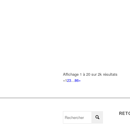
Affichage 1 à 20 sur 2k résultats
«
1
2
3
...
86
»
RET