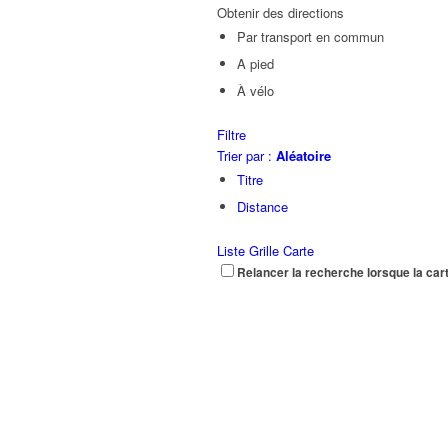
Obtenir des directions
Par transport en commun
A pied
À vélo
Filtre
Trier par :
Aléatoire
Titre
Distance
Liste
Grille
Carte
Relancer la recherche lorsque la car