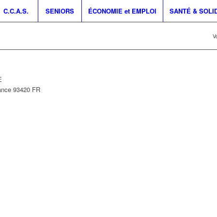
C.C.A.S.
SENIORS
ÉCONOMIE et EMPLOI
SANTÉ & SOLI
Vo
E
ance
93420
FR