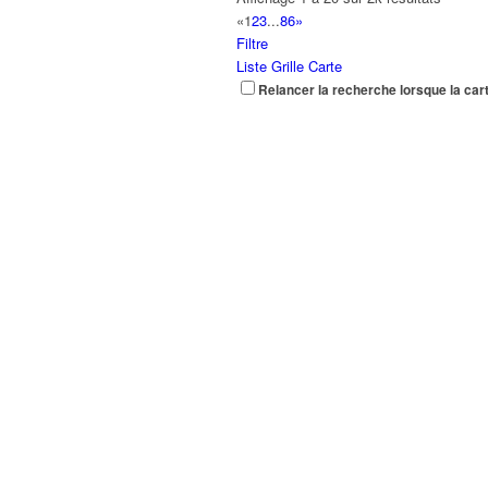
«
1
2
3
...
86
»
Filtre
Liste
Grille
Carte
Relancer la recherche lorsque la car