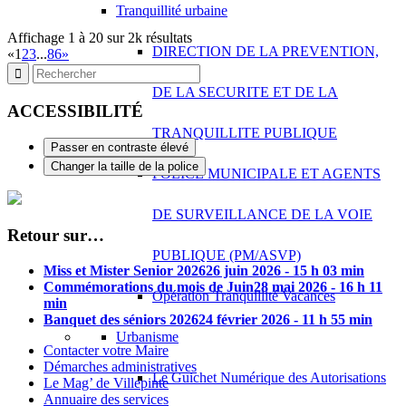
Tranquillité urbaine
Affichage 1 à 20 sur 2k résultats
DIRECTION DE LA PREVENTION,
«
1
2
3
...
86
»
DE LA SECURITE ET DE LA
ACCESSIBILITÉ
TRANQUILLITE PUBLIQUE
Passer en contraste élevé
Changer la taille de la police
POLICE MUNICIPALE ET AGENTS
DE SURVEILLANCE DE LA VOIE
Retour sur…
PUBLIQUE (PM/ASVP)
Miss et Mister Senior 2026
26 juin 2026 - 15 h 03 min
Commémorations du mois de Juin
28 mai 2026 - 16 h 11
Opération Tranquillité Vacances
min
Banquet des séniors 2026
24 février 2026 - 11 h 55 min
Urbanisme
Contacter votre Maire
Démarches administratives
Le Guichet Numérique des Autorisations
Le Mag’ de Villepinte
Annuaire des services