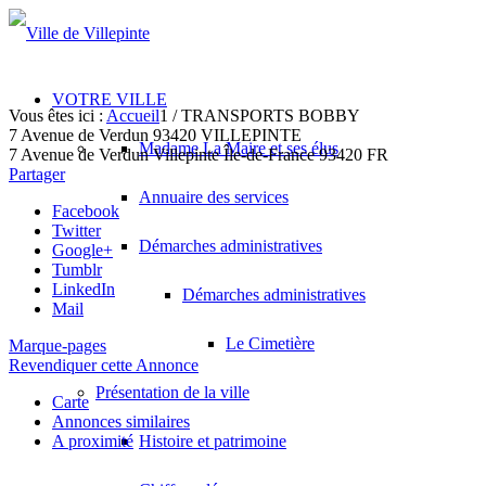
VOTRE VILLE
Vous êtes ici :
Accueil
1
/
TRANSPORTS BOBBY
7 Avenue de Verdun 93420 VILLEPINTE
Madame La Maire et ses élus
7 Avenue de Verdun
Villepinte
Île-de-France
93420
FR
Partager
Annuaire des services
Facebook
Twitter
Démarches administratives
Google+
Tumblr
LinkedIn
Démarches administratives
Mail
Le Cimetière
Marque-pages
Revendiquer cette Annonce
Présentation de la ville
Carte
Annonces similaires
A proximité
Histoire et patrimoine