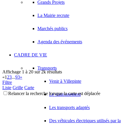
Grands Projets
La Mairie recrute
Marchés publics
Agenda des événements
CADRE DE VIE
Transports
Affichage 1 à 20 sur 2k résultats
«
1
2
3
...
93
»
Venir à Villepinte
Filtre
Liste
Grille
Carte
Relancer la recherche lorsque la carte est déplacée
Le stationnement
Les transports adaptés
Des véhicules électriques utilisés par la